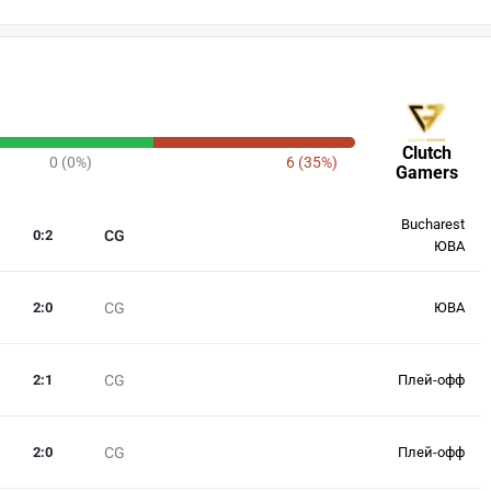
Clutch
0 (0%)
6 (35%)
Gamers
Bucharest
0
:
2
CG
ЮВА
2
:
0
CG
ЮВА
2
:
1
CG
Плей-офф
2
:
0
CG
Плей-офф