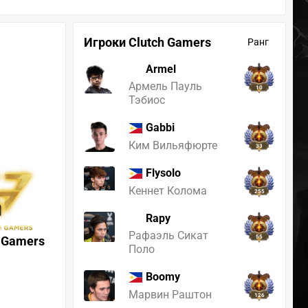
Игроки Clutch Gamers
Ранг
Armel
Армель Пауль
10
Тэбиос
Gabbi
Ким Вильяфюрте
33
Flysolo
Кеннет Колома
255
Rapy
Рафаэль Сикат
h Gamers
55
Поло
Boomy
Марвин Раштон
126