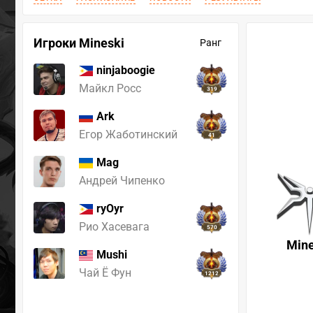
Игроки Mineski
Ранг
ninjaboogie
Майкл Росс
319
Ark
Егор Жаботинский
41
Mag
Андрей Чипенко
ryOyr
Рио Хасевага
570
Mine
Mushi
Чай Ё Фун
1212