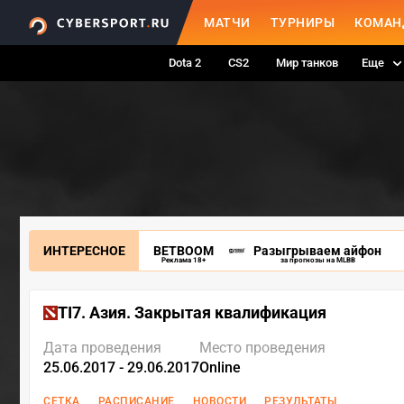
МАТЧИ
ТУРНИРЫ
КОМАН
Dota 2
CS2
Мир танков
Еще
ИНТЕРЕСНОЕ
BETBOOM
Разыгрываем айфон
Реклама 18+
за прогнозы на MLBB
TI7. Азия. Закрытая квалификация
Дата проведения
Место проведения
25.06.2017 - 29.06.2017
Online
СЕТКА
РАСПИСАНИЕ
НОВОСТИ
РЕЗУЛЬТАТЫ