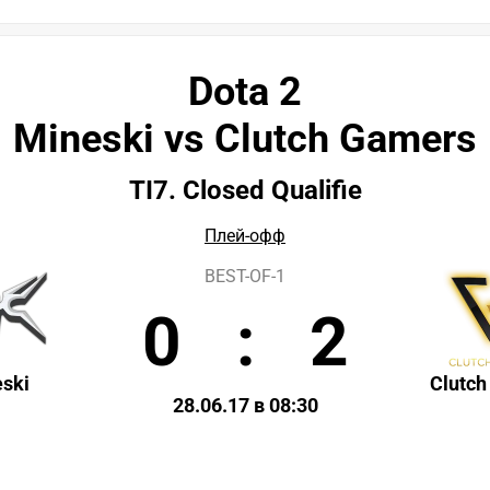
Dota 2
Mineski vs Clutch Gamers
TI7. Closed Qualifie
Плей-офф
BEST-OF-1
0
:
2
ski
Clutc
28.06.17 в 08:30