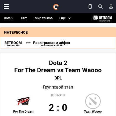
Dota 2
CS2
Мир танков
Еще
ИНТЕРЕСНОЕ
BETBOOM
Разыгрываем айфон
Реклама 18+
за прогнозы на MLBB
Dota 2
For The Dream vs Team Waooo
DPL
Групповой этап
BEST-OF-2
2
:
0
For The Dream
Team Waooo