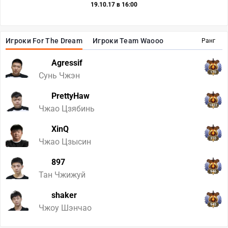
19.10.17 в 16:00
Игроки For The Dream
Игроки Team Waooo
Ранг
Agressif
170
Сунь Чжэн
PrettyHaw
1822
Чжао Цзябинь
XinQ
310
Чжао Цзысин
897
946
Тан Чжижуй
shaker
945
Чжоу Шэнчао