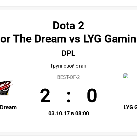
Dota 2
or The Dream vs LYG Gami
DPL
Групповой этап
BEST-OF-2
2
:
0
 Dream
LYG 
03.10.17 в 08:00