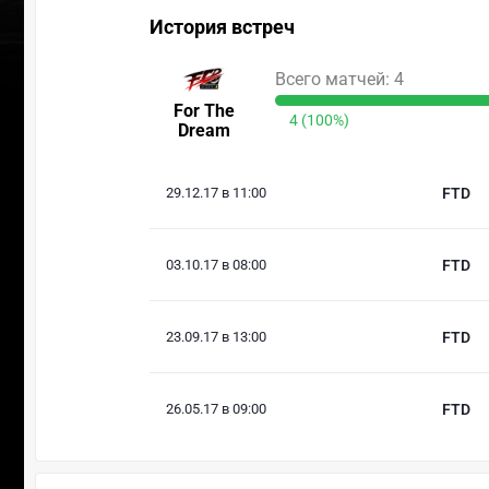
История встреч
Всего матчей: 4
For The
4 (100%)
Dream
29.12.17 в 11:00
FTD
03.10.17 в 08:00
FTD
23.09.17 в 13:00
FTD
26.05.17 в 09:00
FTD