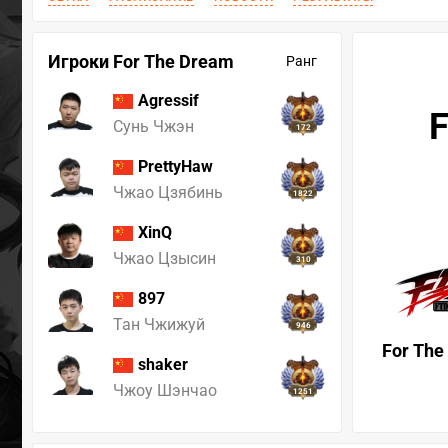
Игроки For The Dream
Ранг
Agressif
F
Сунь Чжэн
172
PrettyHaw
Чжао Цзябинь
1822
XinQ
Чжао Цзысин
310
897
Тан Чжижуй
946
For The
shaker
Чжоу Шэнчао
1251