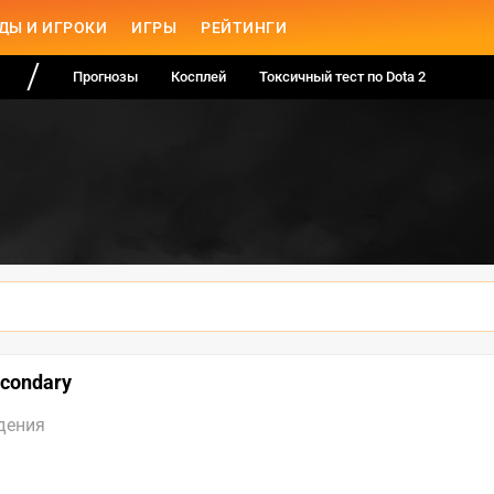
ДЫ И ИГРОКИ
ИГРЫ
РЕЙТИНГИ
Прогнозы
Косплей
Токсичный тест по Dota 2
econdary
дения