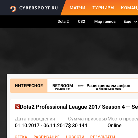
МАТЧИ
ТУРНИРЫ
КОМАН
Dota 2
CS2
Мир танков
Еще
ИНТЕРЕСНОЕ
BETBOOM
Разыгрываем айфон
Реклама 18+
за прогнозы на MLBB
Dota2 Professional League 2017 Season 4 — S
Дата проведения
Сумма призовых
Место прове
01.10.2017 - 06.11.2017
$ 30 144
Online
СЕТКА
РАСПИСАНИЕ
НОВОСТИ
РЕЗУЛЬТАТЫ