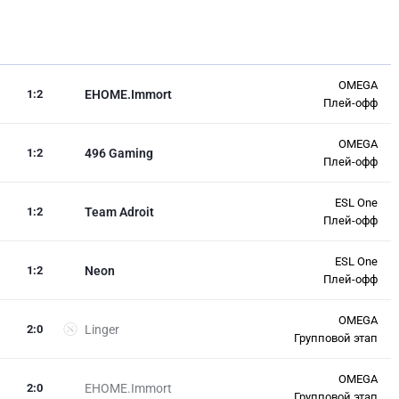
OMEGA
1
:
2
EHOME.Immort
Плей-офф
OMEGA
1
:
2
496 Gaming
Плей-офф
ESL One
1
:
2
Team Adroit
Плей-офф
ESL One
1
:
2
Neon
Плей-офф
OMEGA
2
:
0
Linger
Групповой этап
OMEGA
2
:
0
EHOME.Immort
Групповой этап