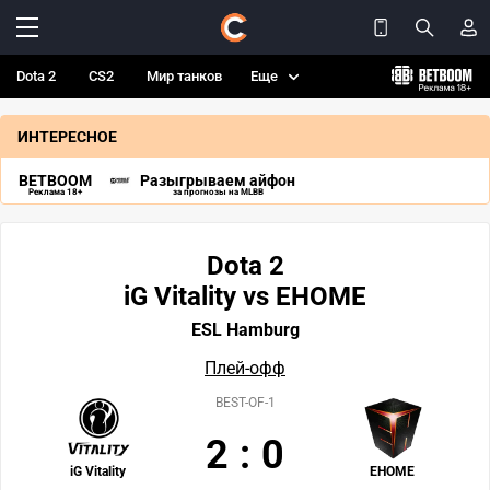
Dota 2
CS2
Мир танков
Еще
ИНТЕРЕСНОЕ
BETBOOM
Разыгрываем айфон
Реклама 18+
за прогнозы на MLBB
Dota 2
iG Vitality vs EHOME
ESL Hamburg
Плей-офф
BEST-OF-1
2
:
0
iG Vitality
EHOME