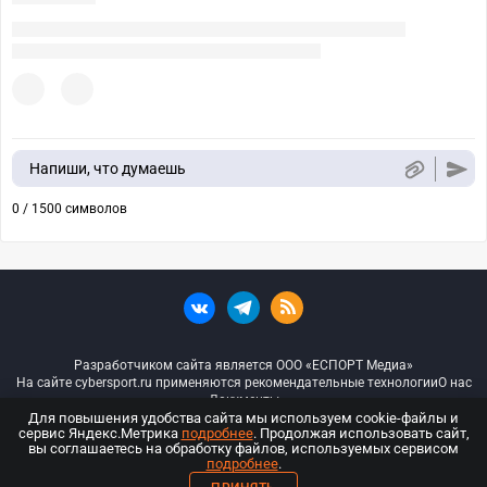
Напиши, что думаешь
0 / 1500 символов
Разработчиком сайта является ООО «ЕСПОРТ Медиа»
На сайте cybersport.ru применяются рекомендательные технологии
О нас
Документы
Для повышения удобства сайта мы используем cookie-файлы и
сервис Яндекс.Метрика
подробнее
. Продолжая использовать сайт,
© ООО «Киберспорт.ру» — Все права защищены
вы соглашаетесь на обработку файлов, используемых сервисом
подробнее
.
18+