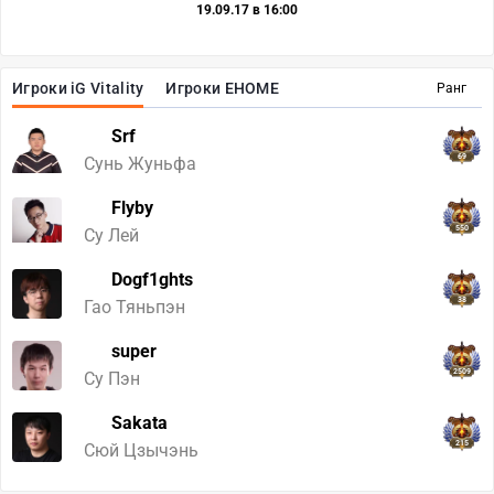
19.09.17 в 16:00
Игроки iG Vitality
Игроки EHOME
Ранг
Srf
69
Сунь Жуньфа
Flyby
550
Су Лей
Dogf1ghts
38
Гао Тяньпэн
super
2509
Су Пэн
Sakata
215
Сюй Цзычэнь