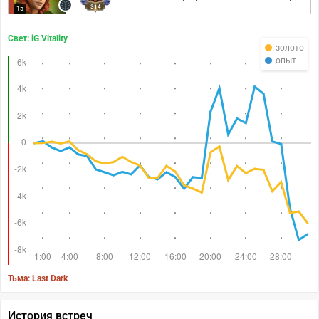
314
15
Свет: iG Vitality
золото
опыт
Тьма: Last Dark
История встреч