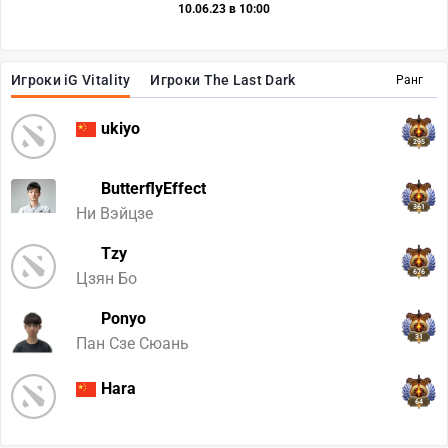
10.06.23 в 10:00
Игроки iG Vitality
Игроки The Last Dark
Ранг
ukiyo
295
ButterflyEffect
361
Ни Вэйцзе
Tzy
676
Цзян Бо
Ponyo
31
Пан Сзе Сюань
Hara
64