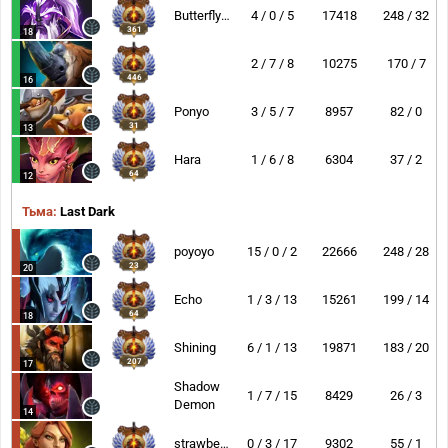
ButterflyEffect
4 / 0 / 5
17418
248 / 32
361
18
2 / 7 / 8
10275
170 / 7
446
16
Ponyo
3 / 5 / 7
8957
82 / 0
31
13
Hara
1 / 6 / 8
6304
37 / 2
64
12
Тьма:
Last Dark
poyoyo
15 / 0 / 2
22666
248 / 28
23
20
Echo
1 / 3 / 13
15261
199 / 14
64
18
Shining
6 / 1 / 13
19871
183 / 20
207
17
Shadow
1 / 7 / 15
8429
26 / 3
Demon
14
strawberry
0 / 3 / 17
9302
55 / 1