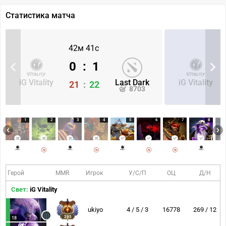
Статистика матча
42м 41с
0
:
1
iG Vitality
Last Dark
iG Vitality
21
:
22
8703
1
2
3
4
5
6
7
8
Герой
MMR
Игрок
У/С/П
ОЦ
Д/Н
Свет:
iG Vitality
ukiyo
4 / 5 / 3
16778
269 / 12
295
18