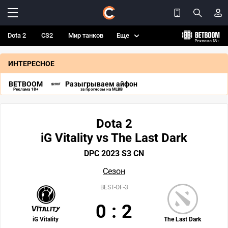
Dota 2
CS2
Мир танков
Еще
ИНТЕРЕСНОЕ
BETBOOM
Разыгрываем айфон
Реклама 18+
за прогнозы на MLBB
Dota 2
iG Vitality vs The Last Dark
DPC 2023 S3 CN
Сезон
BEST-OF-3
0
:
2
iG Vitality
The Last Dark