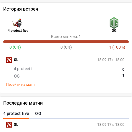
История встреч
4 protect five
OG
Всего матчей: 1
0 (0%)
0 (0%)
1 (100%)
SL
18.09.17 в 18:00
4 protect fi
0
1
OG
Перейти на матч
Последние матчи
4 protect five
OG
SL
18.09.17 в 18:00