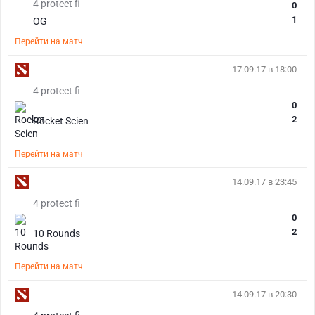
4 protect fi
0
1
OG
Перейти на матч
17.09.17 в 18:00
4 protect fi
0
2
Rocket Scien
Перейти на матч
14.09.17 в 23:45
4 protect fi
0
2
10 Rounds
Перейти на матч
14.09.17 в 20:30