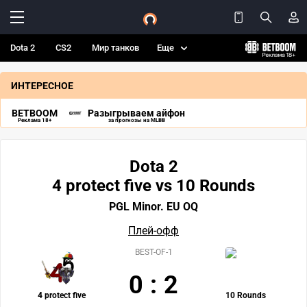
Dota 2
CS2
Мир танков
Еще
ИНТЕРЕСНОЕ
BETBOOM
Разыгрываем айфон
Реклама 18+
за прогнозы на MLBB
Dota 2
4 protect five vs 10 Rounds
PGL Minor. EU OQ
Плей-офф
BEST-OF-1
0
:
2
4 protect five
10 Rounds