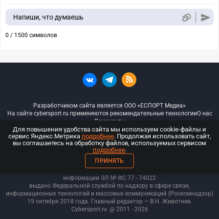
Напиши, что думаешь
0 / 1500 символов
Разработчиком сайта является ООО «ЕСПОРТ Медиа»
На сайте cybersport.ru применяются рекомендательные технологии
О нас
Документы
Для повышения удобства сайта мы используем cookie-файлы и
сервис Яндекс.Метрика
подробнее
. Продолжая использовать сайт,
© ООО «Киберспорт.ру» — Все права защищены
вы соглашаетесь на обработку файлов, используемых сервисом
подробнее
.
18+
ПРИНЯТЬ
ООО «Киберспорт.ру». Свидетельство о регистрации средств массовой
информации ЭЛ № ФС 77 - 74
022
выдано Федеральной службой по надзору в сфере связи,
информационных технологий и массовых коммуникаций (Роскомнадзор)
19 октября 2018 года. Главный редактор — В.Н. Животнев.
Cybersport.ru
@ 2011 - 2026