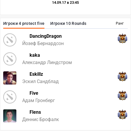
14.09.17 в 23:45
Игроки 4 protect five
Игроки 10 Rounds
Ранг
DancingDragon
3153
Йозеф Бернардсон
kaka
Александр Линдстром
Eskillz
675
Эскил Сандблад
Five
1450
Адам Гронберг
Flens
202
Деннис Брофалк