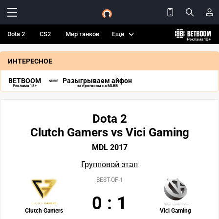
Dota 2
CS2
Мир танков
Еще
ИНТЕРЕСНОЕ
BETBOOM
Разыгрываем айфон
Реклама 18+
за прогнозы на MLBB
Dota 2
Clutch Gamers vs Vici Gaming
MDL 2017
Групповой этап
BEST-OF-1
0
:
1
Clutch Gamers
Vici Gaming