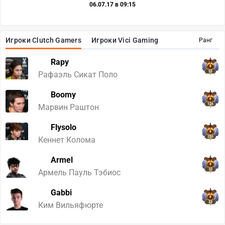
06.07.17 в 09:15
Игроки Clutch Gamers
Игроки Vici Gaming
Ранг
Rapy
55
Рафаэль Сикат Поло
Boomy
126
Марвин Раштон
Flysolo
255
Кеннет Колома
Armel
10
Армель Пауль Тэбиос
Gabbi
33
Ким Вильяфюрте