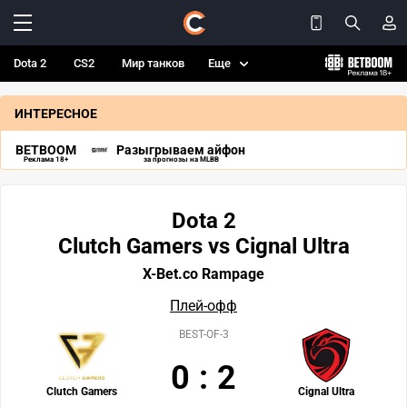
Dota 2
CS2
Мир танков
Еще
ИНТЕРЕСНОЕ
BETBOOM
Разыгрываем айфон
Реклама 18+
за прогнозы на MLBB
Dota 2
Clutch Gamers vs Cignal Ultra
X-Bet.co Rampage
Плей-офф
BEST-OF-3
0
:
2
Clutch Gamers
Cignal Ultra