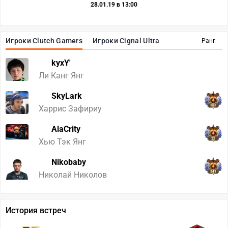
28.01.19 в 13:00
Игроки Clutch Gamers
Игроки Cignal Ultra
Ранг
kyxY'
Ли Канг Янг
SkyLark
383
Харрис Зафириу
AlaCrity
22
Хью Тэк Янг
Nikobaby
341
Николай Николов
История встреч