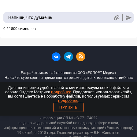
Напиши, что думаешь
0 / 1500 символов
Разработчиком сайта является ООО «ЕСПОРТ Медиа»
На сайте cybersport.ru применяются рекомендательные технологии
О нас
Документы
Для повышения удобства сайта мы используем cookie-файлы и
сервис Яндекс.Метрика
подробнее
. Продолжая использовать сайт,
© ООО «Киберспорт.ру» — Все права защищены
вы соглашаетесь на обработку файлов, используемых сервисом
подробнее
.
18+
ПРИНЯТЬ
ООО «Киберспорт.ру». Свидетельство о регистрации средств массовой
информации ЭЛ № ФС 77 - 74
022
выдано Федеральной службой по надзору в сфере связи,
информационных технологий и массовых коммуникаций (Роскомнадзор)
19 октября 2018 года. Главный редактор — В.Н. Животнев.