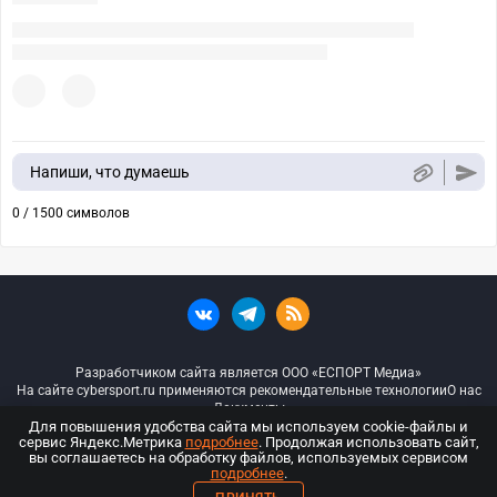
Напиши, что думаешь
0 / 1500 символов
Разработчиком сайта является ООО «ЕСПОРТ Медиа»
На сайте cybersport.ru применяются рекомендательные технологии
О нас
Документы
Для повышения удобства сайта мы используем cookie-файлы и
сервис Яндекс.Метрика
подробнее
. Продолжая использовать сайт,
© ООО «Киберспорт.ру» — Все права защищены
вы соглашаетесь на обработку файлов, используемых сервисом
подробнее
.
18+