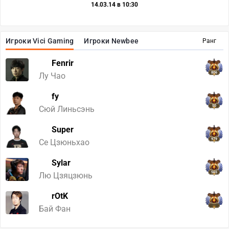
14.03.14 в 10:30
Игроки Vici Gaming
Игроки Newbee
Ранг
Fenrir
806
Лу Чао
fy
50
Сюй Линьсэнь
Super
979
Се Цзюньхао
Sylar
565
Лю Цзяцзюнь
rOtK
Бай Фан