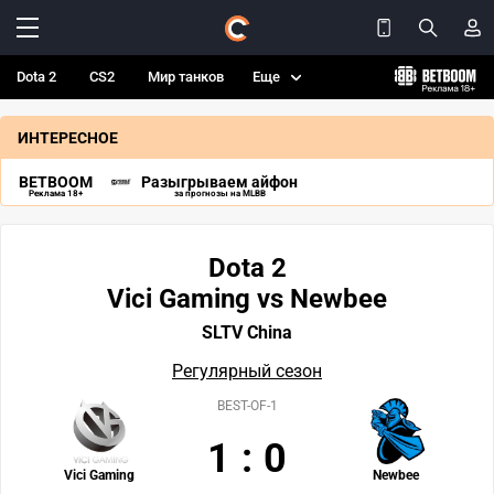
Dota 2
CS2
Мир танков
Еще
ИНТЕРЕСНОЕ
BETBOOM
Разыгрываем айфон
Реклама 18+
за прогнозы на MLBB
Dota 2
Vici Gaming vs Newbee
SLTV China
Регулярный сезон
BEST-OF-1
1
:
0
Vici Gaming
Newbee