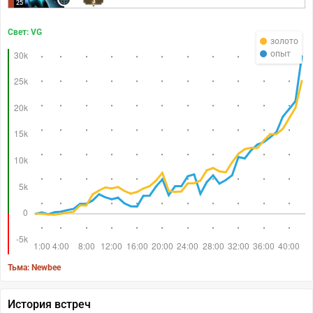
3
25
Свет: VG
золото
опыт
Тьма: Newbee
История встреч