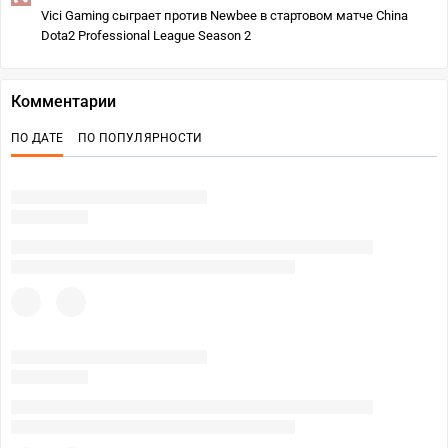
Vici Gaming сыграет против Newbee в стартовом матче China
Dota2 Professional League Season 2
Комментарии
ПО ДАТЕ
ПО ПОПУЛЯРНОСТИ