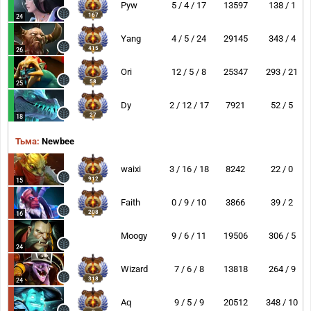
Pyw
5 / 4 / 17
13597
138 / 1
167
24
Yang
4 / 5 / 24
29145
343 / 4
415
26
Ori
12 / 5 / 8
25347
293 / 21
58
25
Dy
2 / 12 / 17
7921
52 / 5
27
18
Тьма:
Newbee
waixi
3 / 16 / 18
8242
22 / 0
912
15
Faith
0 / 9 / 10
3866
39 / 2
208
16
Moogy
9 / 6 / 11
19506
306 / 5
24
Wizard
7 / 6 / 8
13818
264 / 9
318
24
Aq
9 / 5 / 9
20512
348 / 10