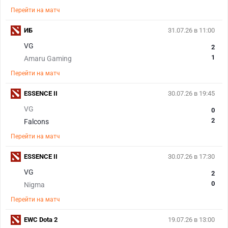
Перейти на матч
ИБ
31.07.26 в 11:00
VG
2
1
Amaru Gaming
Перейти на матч
ESSENCE II
30.07.26 в 19:45
VG
0
2
Falcons
Перейти на матч
ESSENCE II
30.07.26 в 17:30
VG
2
0
Nigma
Перейти на матч
EWC Dota 2
19.07.26 в 13:00