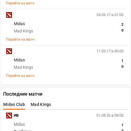
Перейти на матч
24.06.17 в 01:00
Midas
2
0
Mad Kings
Перейти на матч
11.03.17 в 00:00
Midas
1
0
Mad Kings
Перейти на матч
Последние матчи
Midas Club
Mad Kings
ИБ
01.08.26 в 08:00
Midas
1
2