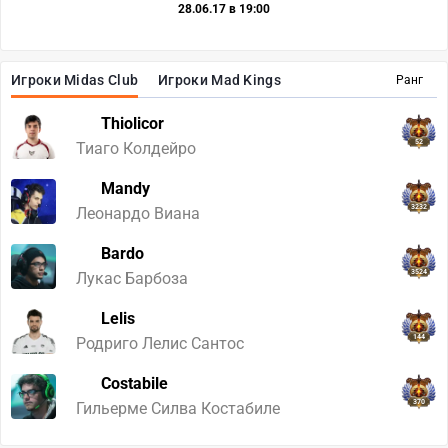
28.06.17 в 19:00
Игроки Midas Club
Игроки Mad Kings
Ранг
Thiolicor
52
Тиаго Колдейро
Mandy
3232
Леонардо Виана
Bardo
3524
Лукас Барбоза
Lelis
144
Родриго Лелис Сантос
Costabile
370
Гильерме Силва Костабиле