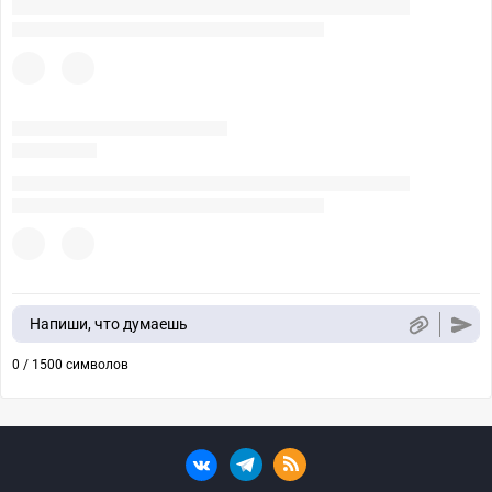
Напиши, что думаешь
0 / 1500 символов