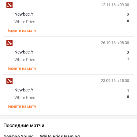
12.11.16 в 09:00
Newbee.Y
2
0
White Fries
Перейти на матч
26.10.16 в 08:00
Newbee.Y
2
1
White Fries
Перейти на матч
23.09.16 в 15:00
Newbee.Y
1
0
White Fries
Перейти на матч
Последние матчи
Newbee Young
White Fries Gaming