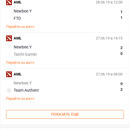
AML
28.06.19 в 12:00
Newbee.Y
1
1
FTD
Перейти на матч
AML
27.06.19 в 14:15
Newbee.Y
2
0
Taichi Gamin
Перейти на матч
AML
27.06.19 в 08:00
Newbee.Y
0
2
Team Authent
Перейти на матч
ПОКАЗАТЬ ЕЩЕ