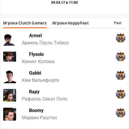
09.04.17 в 11:00
Игроки Clutch Gamers
Игроки HappyFeet
Ранг
Armel
10
Армель Пауль Тэбиос
Flysolo
255
Кеннет Колома
Gabbi
33
Ким Вильяфюрте
Rapy
55
Рафаэль Сикат Поло
Boomy
126
Марвин Раштон