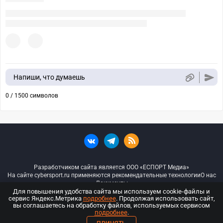
Напиши, что думаешь
0 / 1500 символов
Разработчиком сайта является ООО «ЕСПОРТ Медиа»
На сайте cybersport.ru применяются рекомендательные технологии
О нас
Документы
Для повышения удобства сайта мы используем cookie-файлы и
сервис Яндекс.Метрика
подробнее
. Продолжая использовать сайт,
© ООО «Киберспорт.ру» — Все права защищены
вы соглашаетесь на обработку файлов, используемых сервисом
подробнее
.
18+