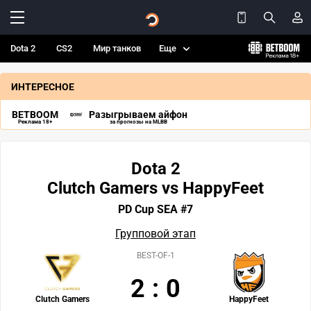
Dota 2
CS2
Мир танков
Еще
ИНТЕРЕСНОЕ
BETBOOM
Разыгрываем айфон
Реклама 18+
за прогнозы на MLBB
Dota 2
Clutch Gamers vs HappyFeet
PD Cup SEA #7
Групповой этап
BEST-OF-1
2
:
0
Clutch Gamers
HappyFeet