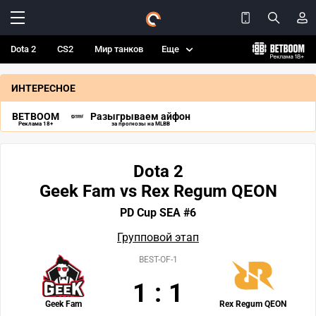
Dota 2
CS2
Мир танков
Еще
ИНТЕРЕСНОЕ
BETBOOM
Разыгрываем айфон
Реклама 18+
за прогнозы на MLBB
Dota 2
Geek Fam vs Rex Regum QEON
PD Cup SEA #6
Групповой этап
BEST-OF-1
1
:
1
Geek Fam
Rex Regum QEON