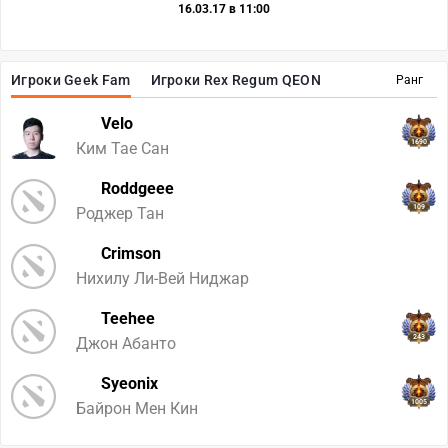
16.03.17 в 11:00
Игроки Geek Fam
Игроки Rex Regum QEON
Ранг
Velo
1690
Ким Тае Сан
Roddgeee
109
Роджер Тан
Crimson
Нихилу Ли-Вей Ниджар
Teehee
243
Джон Абанто
Syeonix
1005
Байрон Мен Кин