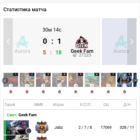
Статистика матча
30м 14с
0
:
1
Aurora
Geek Fam
Aurora
5
:
18
27223
1
2
3
4
5
6
7
8
Герой
MMR
Игрок
У/С/П
ОЦ
Д/Н
Свет:
Geek Fam
Jabz
2 / 7 / 8
17069
328 / 11
154
21