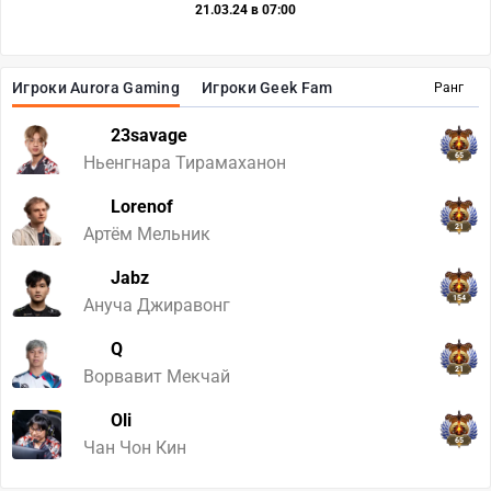
21.03.24 в 07:00
Игроки Aurora Gaming
Игроки Geek Fam
Ранг
23savage
65
Ньенгнара Тирамаханон
Lorenof
21
Артём Мельник
Jabz
154
Ануча Джиравонг
Q
21
Ворвавит Мекчай
Oli
65
Чан Чон Кин