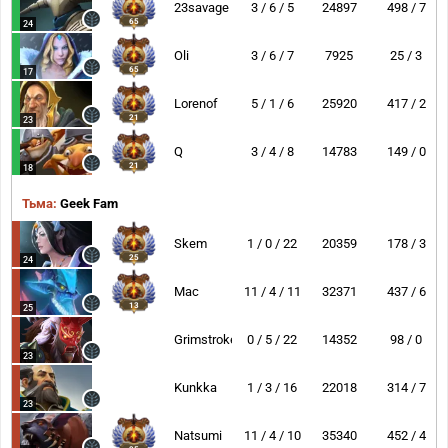
23savage
3 / 6 / 5
24897
498 / 7
65
24
Oli
3 / 6 / 7
7925
25 / 3
65
17
Lorenof
5 / 1 / 6
25920
417 / 2
21
23
Q
3 / 4 / 8
14783
149 / 0
21
18
Тьма:
Geek Fam
Skem
1 / 0 / 22
20359
178 / 3
25
24
Mac
11 / 4 / 11
32371
437 / 6
13
25
Grimstroke
0 / 5 / 22
14352
98 / 0
23
Kunkka
1 / 3 / 16
22018
314 / 7
23
Natsumi
11 / 4 / 10
35340
452 / 4