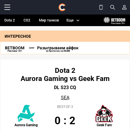
Dota 2
CS2
Мир танков
Еще
ИНТЕРЕСНОЕ
BETBOOM
Разыгрываем айфон
Реклама 18+
за прогнозы на MLBB
Dota 2
Aurora Gaming vs Geek Fam
DL S23 CQ
SEA
BEST-OF-3
0
:
2
Aurora Gaming
Geek Fam