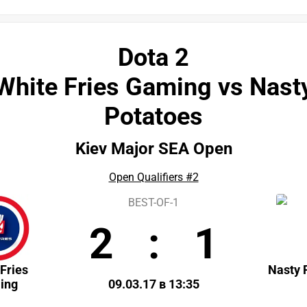
Dota 2
White Fries Gaming vs Nast
Potatoes
Kiev Major SEA Open
Open Qualifiers #2
BEST-OF-1
2
:
1
Fries
Nasty 
ing
09.03.17 в 13:35