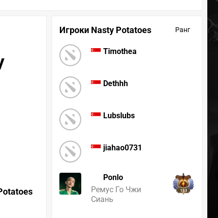
Игроки Nasty Potatoes
Ранг
Timothea
y
Dethhh
Lubslubs
jiahao0731
Ponlo
Ремус Го Чжи
Potatoes
153
Сиань