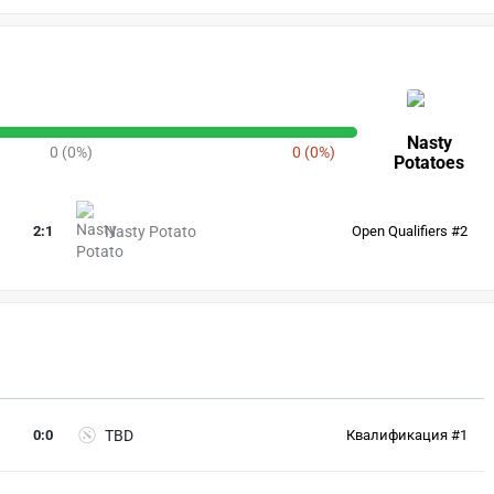
Nasty
0 (0%)
0 (0%)
Potatoes
2
:
1
Nasty Potato
Open Qualifiers #2
0
:
0
TBD
Квалификация #1