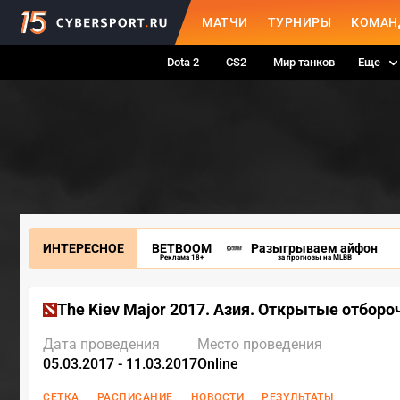
МАТЧИ
ТУРНИРЫ
КОМАН
Dota 2
CS2
Мир танков
Еще
ИНТЕРЕСНОЕ
BETBOOM
Разыгрываем айфон
Реклама 18+
за прогнозы на MLBB
The Kiev Major 2017. Азия. Открытые отборо
Дата проведения
Место проведения
05.03.2017 - 11.03.2017
Online
СЕТКА
РАСПИСАНИЕ
НОВОСТИ
РЕЗУЛЬТАТЫ