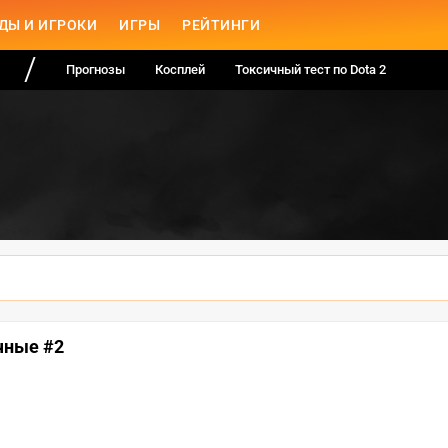
ДЫ И ИГРОКИ
ИГРЫ
РЕЙТИНГИ
Прогнозы
Косплей
Токсичный тест по Dota 2
чные #2