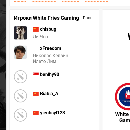
Игроки White Fries Gaming
Ранг
chisbug
Ли Чен
xFreedom
Николас Келвин
Илето Лим
benlhy90
Biabia_A
yienhsyl123
White 
Gam