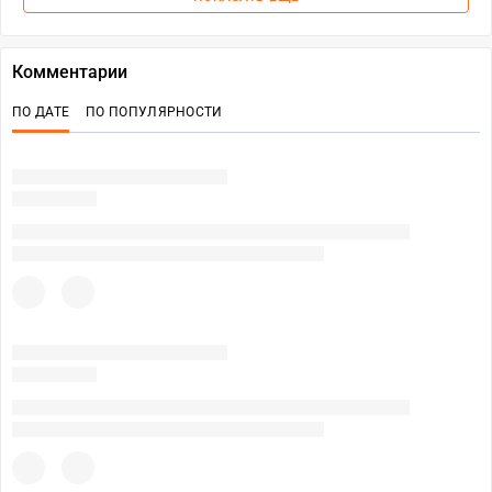
Комментарии
ПО ДАТЕ
ПО ПОПУЛЯРНОСТИ