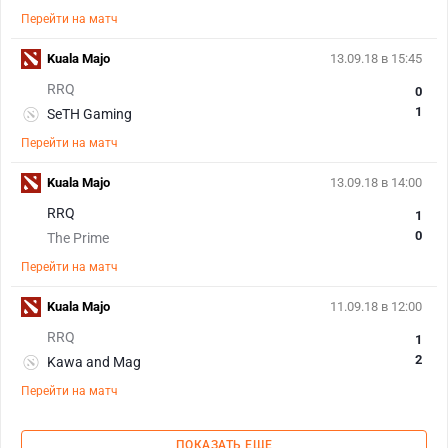
Перейти на матч
Kuala Majo
13.09.18 в 15:45
RRQ
0
1
SeTH Gaming
Перейти на матч
Kuala Majo
13.09.18 в 14:00
RRQ
1
0
The Prime
Перейти на матч
Kuala Majo
11.09.18 в 12:00
RRQ
1
2
Kawa and Mag
Перейти на матч
ПОКАЗАТЬ ЕЩЕ