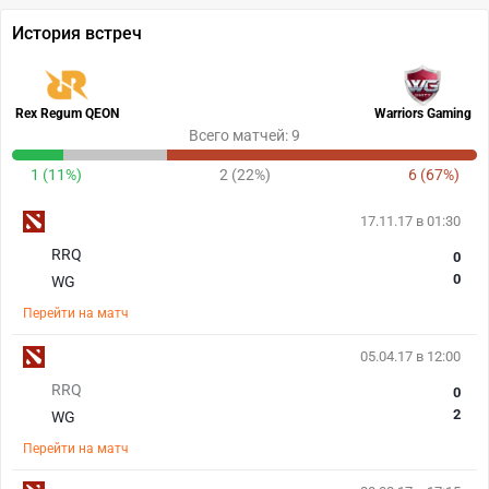
История встреч
Rex Regum QEON
Warriors Gaming
Всего матчей: 9
1 (11%)
2 (22%)
6 (67%)
17.11.17 в 01:30
RRQ
0
0
WG
Перейти на матч
05.04.17 в 12:00
RRQ
0
2
WG
Перейти на матч