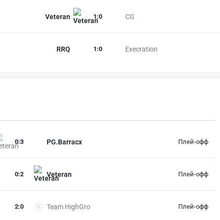
Veteran
1
:
0
CG
RRQ
1
:
0
Execration
0
:
3
PG.Barracx
Плей-офф
0
:
2
Veteran
Плей-офф
2
:
0
Team HighGro
Плей-офф