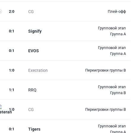
2
:
0
CG
Плей-офф
Групповой этап
0
:
1
Signify
Группа A
Групповой этап
0
:
1
EVOS
Группа A
1
:
0
Execration
Переигровки группы B
Групповой этап
1
:
1
RRQ
Группа B
1
:
0
CG
Переигровки группы B
Групповой этап
0
:
1
Tigers
Группа A