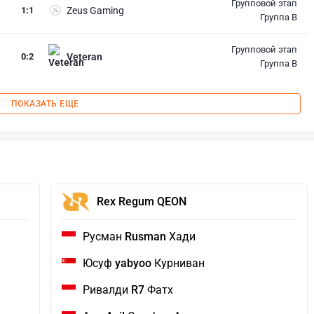
Групповой этап
1
:
1
Zeus Gaming
Группа B
Групповой этап
0
:
2
Veteran
Группа B
ПОКАЗАТЬ ЕЩЕ
Rex Regum QEON
Русман
Rusman
Хади
Юсуф
yabyoo
Курниван
Ривалди
R7
Фатх