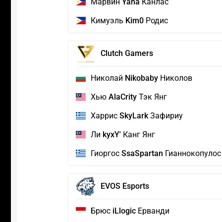
Марвин
Yaha
Канлас
Кимуэль
Kim0
Родис
Clutch Gamers
Николай
Nikobaby
Николов
Хью
AlaCrity
Тэк Янг
Харрис
SkyLark
Зафириу
Ли
kyxY'
Канг Янг
Гиоргос
SsaSpartan
Гианнокопулос
EVOS Esports
Брюс
iLlogic
Ерванди