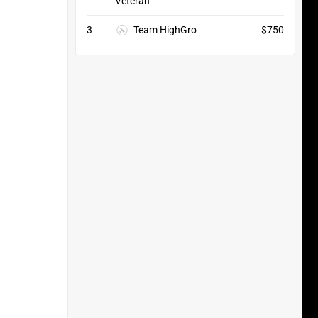
3
Team HighGro
$750