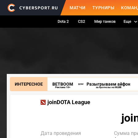
МАТЧИ
ТУРНИРЫ
КОМАН
Dota 2
CS2
Мир танков
Еще
ИНТЕРЕСНОЕ
BETBOOM
Разыгрываем айфон
Реклама 18+
за прогнозы на MLBB
joinDOTA League
joi
Дата проведения
Сумма пр