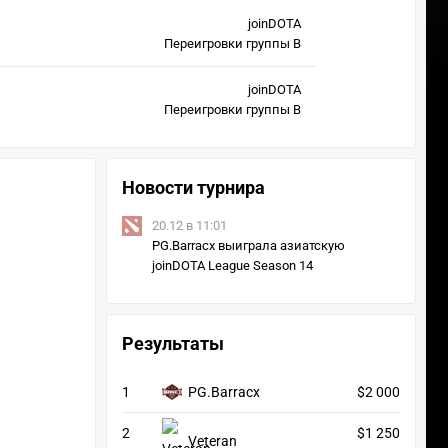
joinDOTA
Переигровки группы B
joinDOTA
Переигровки группы B
Новости турнира
20.12 в 11:01
PG.Barracx выиграла азиатскую
joinDOTA League Season 14
Результаты
1
PG.Barracx
$2 000
2
$1 250
Veteran