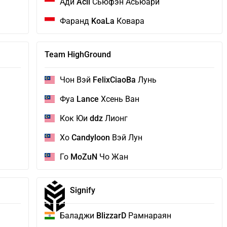
Ади
Acil
Сьюфэн Асьюари
Фаранд
KoaLa
Ковара
Team HighGround
Чон Вэй
FelixCiaoBa
Лунь
Фуа
Lance
Хсень Ван
Кок Юи
ddz
Лионг
Хо
Candyloon
Вэй Лун
Го
MoZuN
Чо Жан
Signify
Баладжи
BlizzarD
Рамнараян