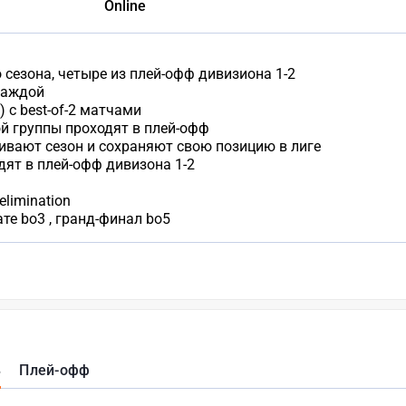
Online
сезона, четыре из плей-офф дивизиона 1-2
каждой
 с best-of-2 матчами
й группы проходят в плей-офф
ивают сезон и сохраняют свою позицию в лиге
ят в плей-офф дивизона 1-2
limination
е bo3 , гранд-финал bo5
B
Плей-офф