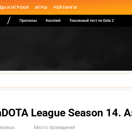
ДЫ И ИГРОКИ
ИГРЫ
РЕЙТИНГИ
Прогнозы
Косплей
Токсичный тест по Dota 2
nDOTA League Season 14. 
изовых
Место проведения