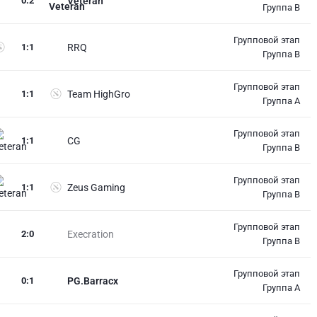
0
:
2
Veteran
Группа B
Групповой этап
1
:
1
RRQ
Группа B
Групповой этап
1
:
1
Team HighGro
Группа A
Групповой этап
1
:
1
CG
Группа B
Групповой этап
1
:
1
Zeus Gaming
Группа B
Групповой этап
2
:
0
Execration
Группа B
Групповой этап
0
:
1
PG.Barracx
Группа A