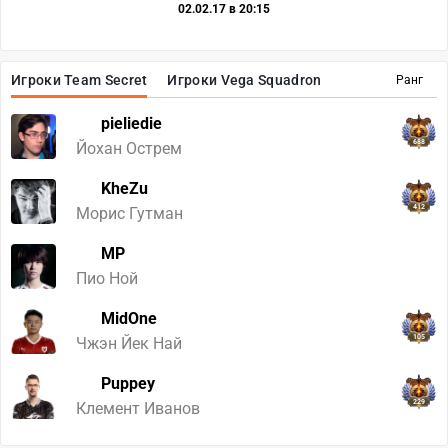
02.02.17 в 20:15
Игроки Team Secret
Игроки Vega Squadron
Ранг
pieliedie
688
Йохан Острем
KheZu
412
Морис Гутман
MP
272
Пио Ной
MidOne
105
Чжэн Йек Най
Puppey
229
Клемент Иванов