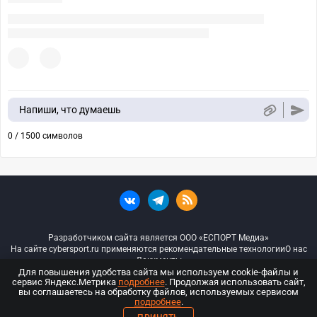
Напиши, что думаешь
0 / 1500 символов
Разработчиком сайта является ООО «ЕСПОРТ Медиа»
На сайте cybersport.ru применяются рекомендательные технологии
О нас
Документы
Для повышения удобства сайта мы используем cookie-файлы и
сервис Яндекс.Метрика
подробнее
. Продолжая использовать сайт,
© ООО «Киберспорт.ру» — Все права защищены
вы соглашаетесь на обработку файлов, используемых сервисом
подробнее
.
18+