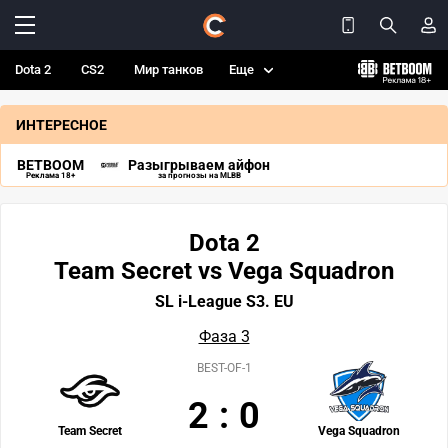
Dota 2
CS2
Мир танков
Еще
ИНТЕРЕСНОЕ
BETBOOM
Разыгрываем айфон
Реклама 18+
за прогнозы на MLBB
Dota 2
Team Secret vs Vega Squadron
SL i-League S3. EU
Фаза 3
BEST-OF-1
2
:
0
Team Secret
Vega Squadron