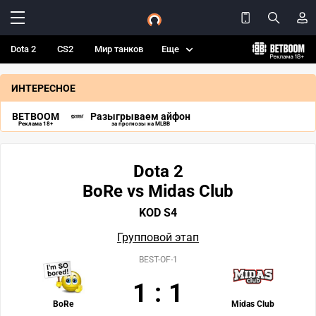
Dota 2
CS2
Мир танков
Еще
ИНТЕРЕСНОЕ
BETBOOM
Разыгрываем айфон
Реклама 18+
за прогнозы на MLBB
Dota 2
BoRe vs Midas Club
KOD S4
Групповой этап
BEST-OF-1
1
:
1
BoRe
Midas Club