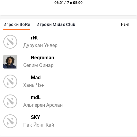
06.01.17 в 05:00
Игроки BoRe
Игроки Midas Club
Ранг
rNt
Дурукан Унвер
Neqroman
Селим Оинар
Mad
Хань Чэн
mdL
Альперен Арслан
SKY
Пак Йонг Кай