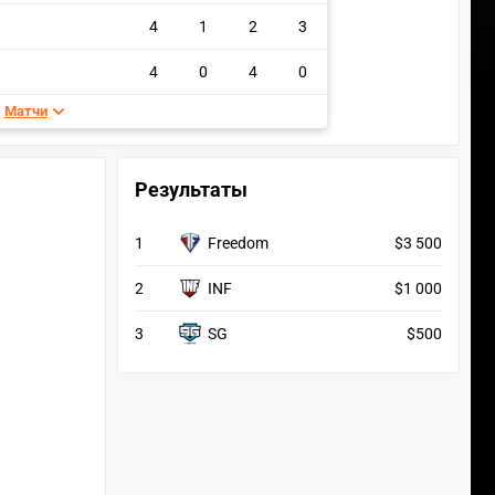
4
1
2
3
4
0
4
0
Матчи
Результаты
1
Freedom
$3 500
2
INF
$1 000
3
SG
$500