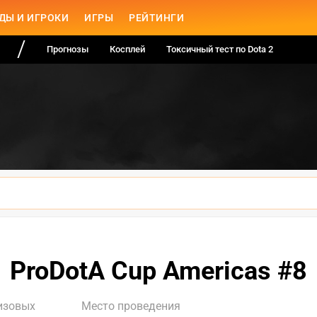
ДЫ И ИГРОКИ
ИГРЫ
РЕЙТИНГИ
Прогнозы
Косплей
Токсичный тест по Dota 2
ProDotA Cup Americas #8
изовых
Место проведения