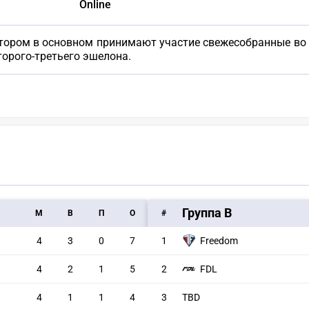
Online
котором в основном принимают участие свежесобранные в
орого-третьего эшелона.
Группа B
M
В
П
О
#
4
3
0
7
1
Freedom
4
2
1
5
2
FDL
4
1
1
4
3
TBD