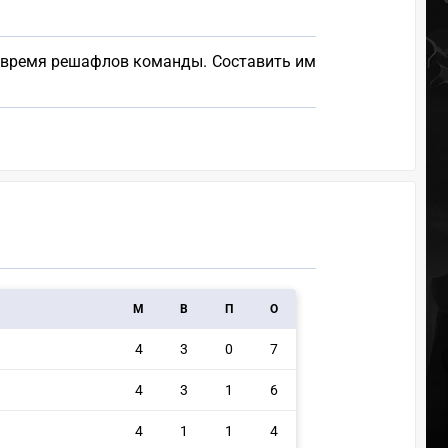
о время решафлов команды. Составить им
M
В
П
О
4
3
0
7
4
3
1
6
4
1
1
4