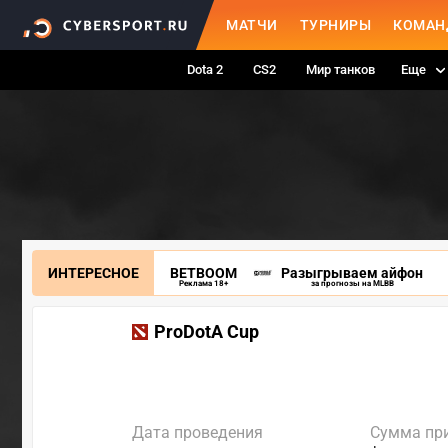
МАТЧИ
ТУРНИРЫ
КОМАН
Dota 2
CS2
Мир танков
Еще
ИНТЕРЕСНОЕ
BETBOOM
Разыгрываем айфон
Реклама 18+
за прогнозы на MLBB
ProDotA Cup
Дата проведения
Сумма пр