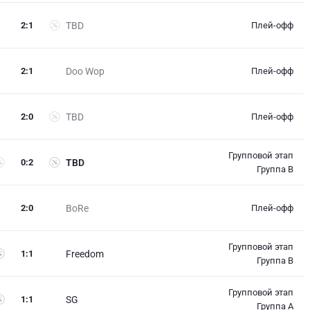
2
:
1
TBD
Плей-офф
2
:
1
Doo Wop
Плей-офф
2
:
0
TBD
Плей-офф
Групповой этап
0
:
2
TBD
Группа B
2
:
0
BoRe
Плей-офф
Групповой этап
1
:
1
Freedom
Группа B
Групповой этап
1
:
1
SG
Группа A