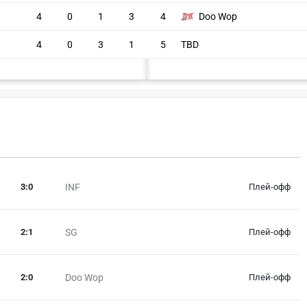
4
0
1
3
4
Doo Wop
4
0
3
1
5
TBD
3
:
0
INF
Плей-офф
2
:
1
SG
Плей-офф
2
:
0
Doo Wop
Плей-офф