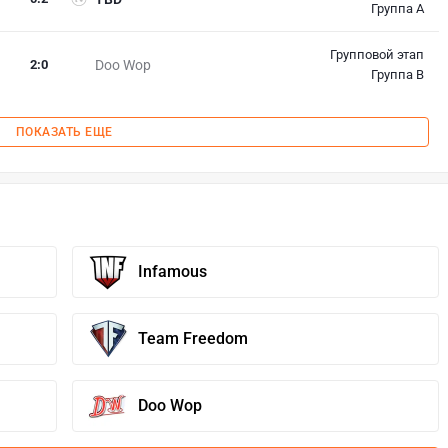
Группа A
Групповой этап
2
:
0
Doo Wop
Группа B
ПОКАЗАТЬ ЕЩЕ
Infamous
Team Freedom
Doo Wop