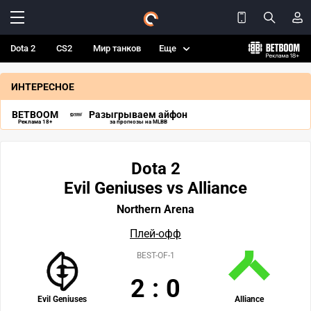
Dota 2
CS2
Мир танков
Еще
ИНТЕРЕСНОЕ
BETBOOM
Разыгрываем айфон
Реклама 18+
за прогнозы на MLBB
Dota 2
Evil Geniuses vs Alliance
Northern Arena
Плей-офф
BEST-OF-1
2
:
0
Evil Geniuses
Alliance