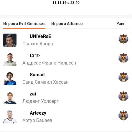
11.11.16 в 23:40
Игроки Evil Geniuses
Игроки Alliance
Ранг
UNiVeRsE
Саахил Арора
Cr1t-
129
Андреас Франк Нильсен
SumaiL
162
Саид Самаил Хассан
zai
921
Людвиг Уолберг
Arteezy
116
Артур Бабаев