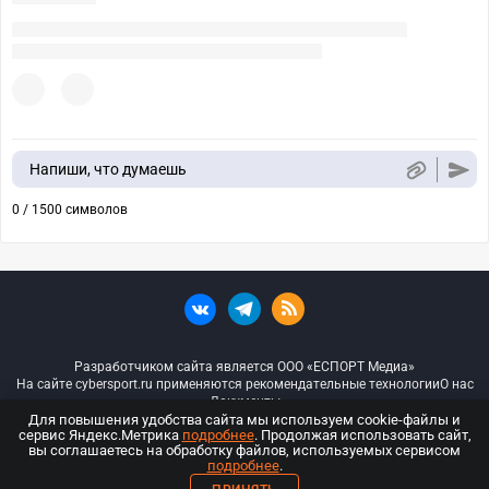
Напиши, что думаешь
0 / 1500 символов
Разработчиком сайта является ООО «ЕСПОРТ Медиа»
На сайте cybersport.ru применяются рекомендательные технологии
О нас
Документы
Для повышения удобства сайта мы используем cookie-файлы и
сервис Яндекс.Метрика
подробнее
. Продолжая использовать сайт,
© ООО «Киберспорт.ру» — Все права защищены
вы соглашаетесь на обработку файлов, используемых сервисом
подробнее
.
18+