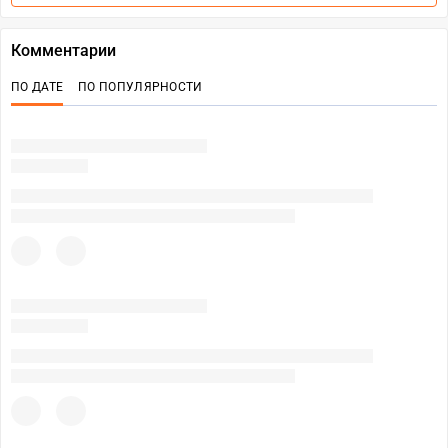
Комментарии
ПО ДАТЕ
ПО ПОПУЛЯРНОСТИ