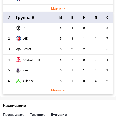
Матчи
Группа B
#
M
В
Н
П
О
1
EG
5
4
0
1
8
2
LGD
5
3
1
1
7
3
Secret
5
2
2
1
6
4
ASM.Gambit
5
2
0
3
4
5
Keen
5
1
1
3
3
6
Alliance
5
1
0
4
2
Матчи
Расписание
Прошедшие
Текущие
Будущие