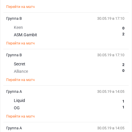
Перейти на матч
Группа B
30.05.19 в 17:10
Keen
0
2
ASM.Gambit
Перейти на матч
Группа B
30.05.19 в 17:10
Secret
2
0
Alliance
Перейти на матч
Группа A
30.05.19 в 14:05
Liquid
1
1
OG
Перейти на матч
Группа A
30.05.19 в 14:05