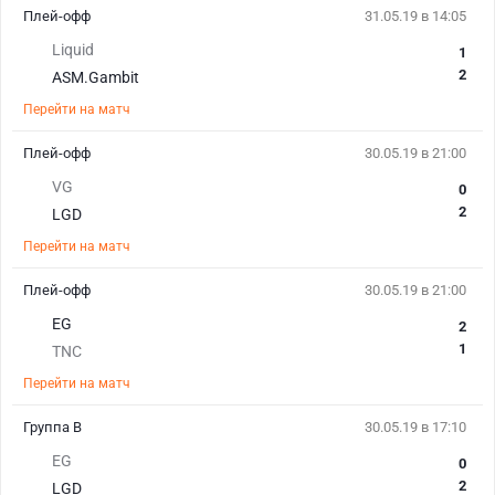
Плей-офф
31.05.19 в 14:05
Liquid
1
2
ASM.Gambit
Перейти на матч
Плей-офф
30.05.19 в 21:00
VG
0
2
LGD
Перейти на матч
Плей-офф
30.05.19 в 21:00
EG
2
1
TNC
Перейти на матч
Группа B
30.05.19 в 17:10
EG
0
2
LGD