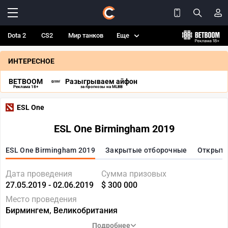
Dota 2
CS2
Мир танков
Еще
ИНТЕРЕСНОЕ
BETBOOM
Разыгрываем айфон
Реклама 18+
за прогнозы на MLBB
ESL One
ESL One Birmingham 2019
ESL One Birmingham 2019
Закрытые отборочные
Открыты
Дата проведения
Сумма призовых
27.05.2019 - 02.06.2019
$ 300 000
Место проведения
Бирмингем, Великобритания
Подробнее