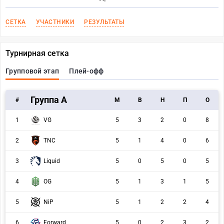
СЕТКА
УЧАСТНИКИ
РЕЗУЛЬТАТЫ
Турнирная сетка
Групповой этап
Плей-офф
Группа A
#
M
В
Н
П
О
1
VG
5
3
2
0
8
2
TNC
5
1
4
0
6
3
Liquid
5
0
5
0
5
4
OG
5
1
3
1
5
5
NiP
5
1
2
2
4
6
Forward
5
0
2
3
2