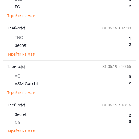
2
EG
Перейти на матч
Плей-офф
01.06.19 в 14:00
TNC
1
2
Secret
Перейти на матч
Плей-офф
31.05.19 в 20:55
VG
0
2
ASM.Gambit
Перейти на матч
Плей-офф
31.05.19 в 18:15
Secret
2
0
OG
Перейти на матч