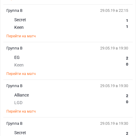
Группа B
29.05.19 в 22:15
Secret
1
1
Keen
Перейти на матч
Группа B
29.05.19 в 19:30
EG
2
0
Keen
Перейти на матч
Группа B
29.05.19 в 19:30
Alliance
2
0
LGD
Перейти на матч
Группа B
29.05.19 в 19:30
Secret
2