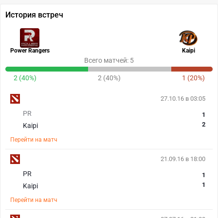
История встреч
Power Rangers
Kaipi
Всего матчей: 5
2 (40%)
2 (40%)
1 (20%)
27.10.16 в 03:05
PR
1
2
Kaipi
Перейти на матч
21.09.16 в 18:00
PR
1
1
Kaipi
Перейти на матч