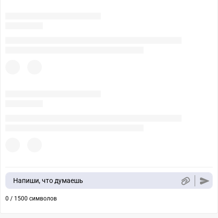
Напиши, что думаешь
0 / 1500 символов