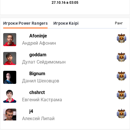
27.10.16 в 03:05
Игроки Power Rangers
Игроки Kaipi
Ранг
Afoninje
628
Андрей Афонин
goddam
4689
Дулат Сейдимомын
Bignum
307
Данил Шеховцов
chshrct
599
Евгений Кастрама
j4
1032
Алексей Липай