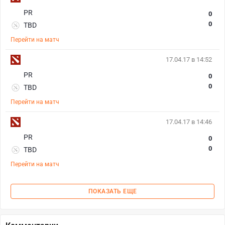
PR
0
0
TBD
Перейти на матч
17.04.17 в 14:52
PR
0
0
TBD
Перейти на матч
17.04.17 в 14:46
PR
0
0
TBD
Перейти на матч
ПОКАЗАТЬ ЕЩЕ