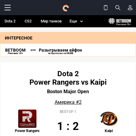
Dota 2
CS2
Мир танков
Еще
ИНТЕРЕСНОЕ
BETBOOM
Разыгрываем айфон
Реклама 18+
за прогнозы на MLBB
Dota 2
Power Rangers vs Kaipi
Boston Major Open
Америка #2
BEST-OF-1
1
:
2
Power Rangers
Kaipi