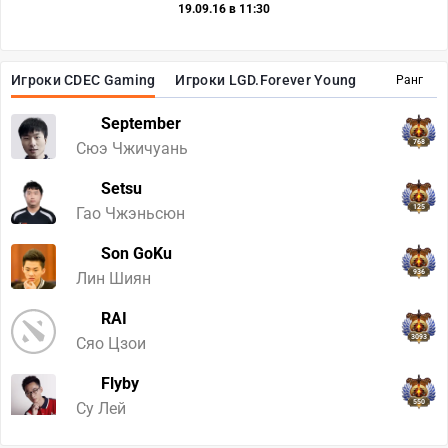
19.09.16 в 11:30
Игроки CDEC Gaming
Игроки LGD.Forever Young
Ранг
September
768
Сюэ Чжичуань
Setsu
125
Гао Чжэньсюн
Son GoKu
936
Лин Шиян
RAI
3093
Сяо Цзои
Flyby
550
Су Лей