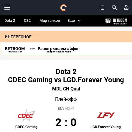
Dota 2
CS2
Мир танков
Еще
ИНТЕРЕСНОЕ
BETBOOM
Разыгрываем айфон
Реклама 18+
за прогнозы на MLBB
Dota 2
CDEC Gaming vs LGD.Forever Young
MDL CN Qual
Плей-офф
BEST-OF-1
2
:
0
CDEC Gaming
LGD.Forever Young