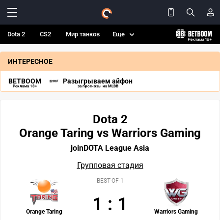
Dota 2
CS2
Мир танков
Еще
ИНТЕРЕСНОЕ
BETBOOM
Разыгрываем айфон
Реклама 18+
за прогнозы на MLBB
Dota 2
Orange Taring vs Warriors Gaming
joinDOTA League Asia
Групповая стадия
BEST-OF-1
1
:
1
Orange Taring
Warriors Gaming