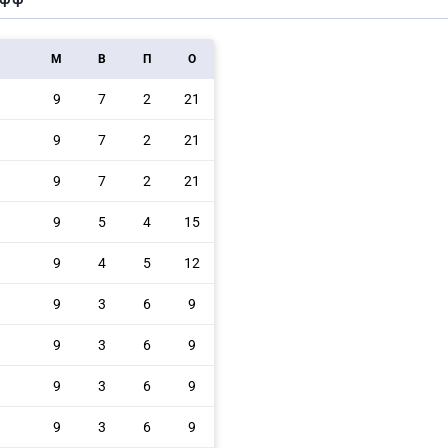
M
В
П
О
9
7
2
21
9
7
2
21
9
7
2
21
9
5
4
15
9
4
5
12
9
3
6
9
9
3
6
9
9
3
6
9
9
3
6
9