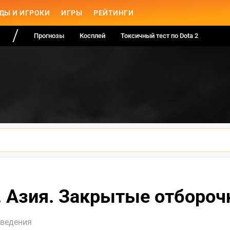
ДЫ И ИГРОКИ
ИГРЫ
РЕЙТИНГИ
Прогнозы
Косплей
Токсичный тест по Dota 2
. Азия. Закрытые отборо
оведения