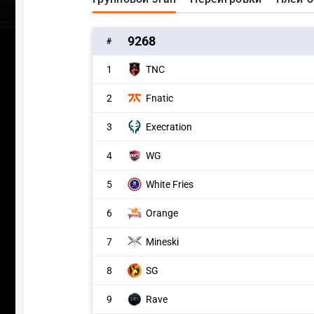
9268
#
1
TNC
2
Fnatic
3
Execration
4
WG
5
White Fries
6
Orange
7
Mineski
8
SG
9
Rave