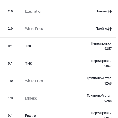
2
:
0
Execration
Плей-офф
2
:
0
White Fries
Плей-офф
Переигровки
0
:
1
TNC
9357
Переигровки
0
:
1
TNC
9357
Групповой этап
1
:
0
White Fries
9268
Групповой этап
1
:
0
Mineski
9268
Переигровки
0
:
1
Fnatic