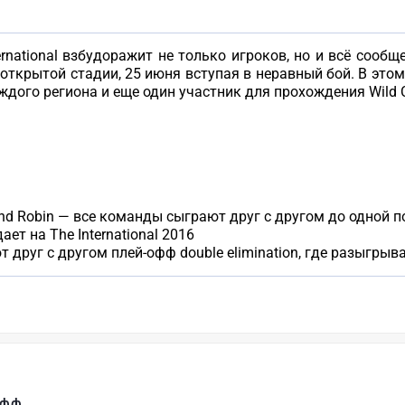
rnational взбудоражит не только игроков, но и всё сооб
 открытой стадии, 25 июня вступая в неравный бой. В это
ждого региона и еще один участник для прохождения Wild C
und Robin — все команды сыграют друг с другом до одной 
ет на The International 2016
друг с другом плей-офф double elimination, где разыгрываю
офф