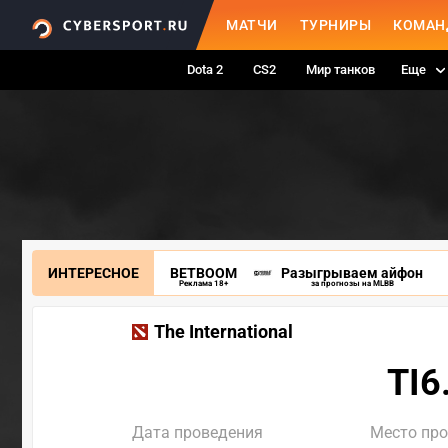
МАТЧИ
ТУРНИРЫ
КОМАН
Dota 2
CS2
Мир танков
Еще
ИНТЕРЕСНОЕ
BETBOOM
Разыгрываем айфон
Реклама 18+
за прогнозы на MLBB
The International
TI6
Дата проведения
Место пр