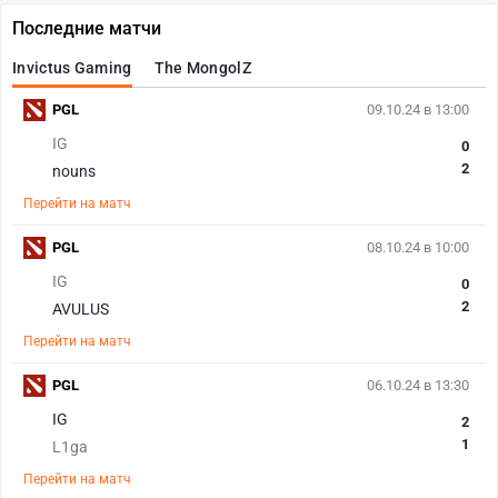
Последние матчи
Invictus Gaming
The MongolZ
PGL
09.10.24 в 13:00
IG
0
2
nouns
Перейти на матч
PGL
08.10.24 в 10:00
IG
0
2
AVULUS
Перейти на матч
PGL
06.10.24 в 13:30
IG
2
1
L1ga
Перейти на матч