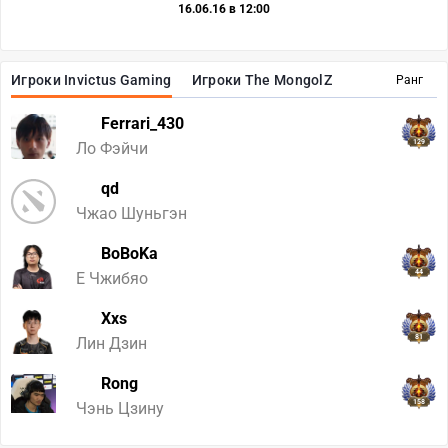
16.06.16 в 12:00
Игроки Invictus Gaming
Игроки The MongolZ
Ранг
Ferrari_430
129
Ло Фэйчи
qd
Чжао Шуньгэн
BoBoKa
44
Е Чжибяо
Xxs
81
Лин Дзин
Rong
158
Чэнь Цзину