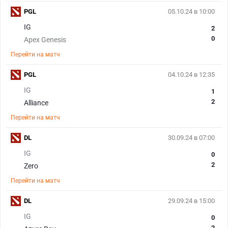
PGL
05.10.24 в 10:00
IG
2
0
Apex Genesis
Перейти на матч
PGL
04.10.24 в 12:35
IG
1
2
Alliance
Перейти на матч
DL
30.09.24 в 07:00
IG
0
2
Zero
Перейти на матч
DL
29.09.24 в 15:00
IG
0
2