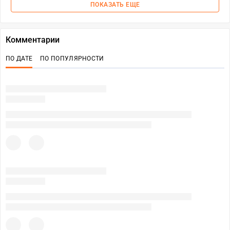
ПОКАЗАТЬ ЕЩЕ
Комментарии
ПО ДАТЕ
ПО ПОПУЛЯРНОСТИ