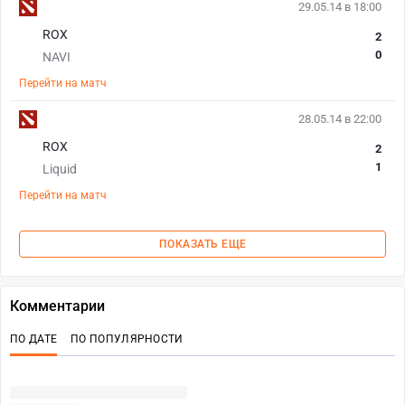
29.05.14 в 18:00
ROX
2
0
NAVI
Перейти на матч
28.05.14 в 22:00
ROX
2
1
Liquid
Перейти на матч
ПОКАЗАТЬ ЕЩЕ
Комментарии
ПО ДАТЕ
ПО ПОПУЛЯРНОСТИ