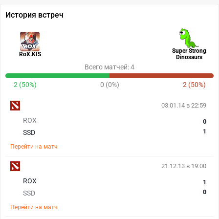
История встреч
Super Strong
RoX.KIS
Dinosaurs
Всего матчей: 4
2 (50%)
0 (0%)
2 (50%)
03.01.14 в 22:59
ROX
0
1
SSD
Перейти на матч
21.12.13 в 19:00
ROX
1
0
SSD
Перейти на матч