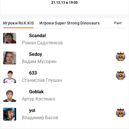
21.12.13 в 19:00
Игроки RoX.KIS
Игроки Super Strong Dinosaurs
Ранг
Scandal
Роман Садотенков
Sedoy
4938
Вадим Мусорин
633
2092
Станислав Глушан
Goblak
Артур Костенко
yol
627
Владимир Басов