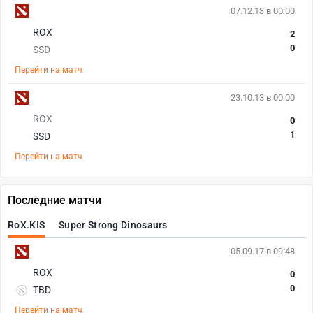
07.12.13 в 00:00
ROX
2
0
SSD
Перейти на матч
23.10.13 в 00:00
ROX
0
1
SSD
Перейти на матч
Последние матчи
RoX.KIS
Super Strong Dinosaurs
05.09.17 в 09:48
ROX
0
0
TBD
Перейти на матч