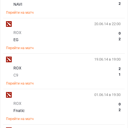
2
NAVI
Перейти на матч
20.06.14 в 22:00
ROX
0
2
EG
Перейти на матч
19.06.14 в 19:00
ROX
2
1
C9
Перейти на матч
01.06.14 в 19:30
ROX
0
2
Fnatic
Перейти на матч