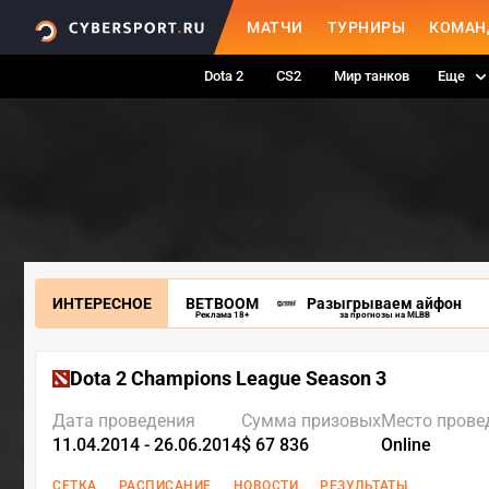
МАТЧИ
ТУРНИРЫ
КОМАН
Dota 2
CS2
Мир танков
Еще
ИНТЕРЕСНОЕ
BETBOOM
Разыгрываем айфон
Реклама 18+
за прогнозы на MLBB
Dota 2 Champions League Season 3
Дата проведения
Сумма призовых
Место прове
11.04.2014 - 26.06.2014
$ 67 836
Online
СЕТКА
РАСПИСАНИЕ
НОВОСТИ
РЕЗУЛЬТАТЫ