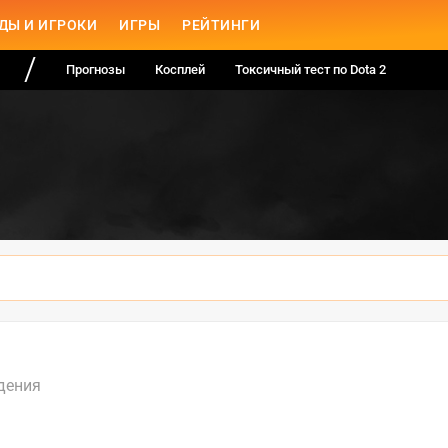
ДЫ И ИГРОКИ
ИГРЫ
РЕЙТИНГИ
Прогнозы
Косплей
Токсичный тест по Dota 2
дения