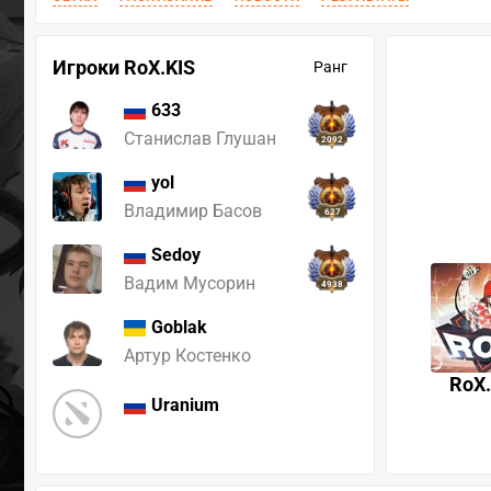
Игроки RoX.KIS
Ранг
633
Станислав Глушан
2092
yol
Владимир Басов
627
Sedoy
Вадим Мусорин
4938
Goblak
Артур Костенко
RoX.
Uranium