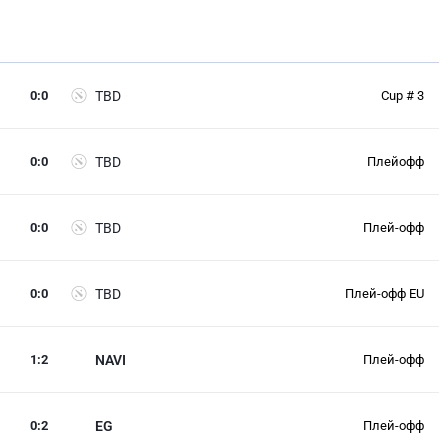
0
:
0
TBD
Cup # 3
0
:
0
TBD
Плейофф
0
:
0
TBD
Плей-офф
0
:
0
TBD
Плей-офф EU
1
:
2
NAVI
Плей-офф
0
:
2
EG
Плей-офф