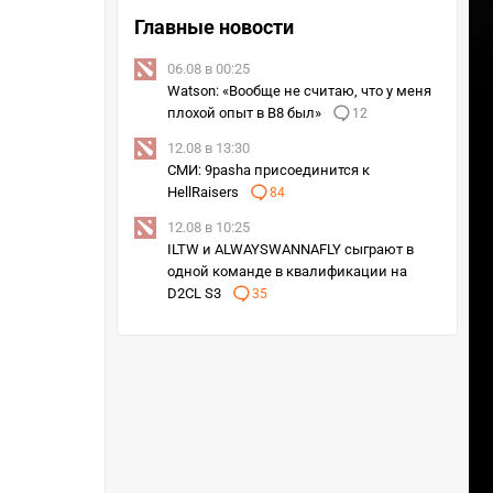
Главные новости
06.08 в 00:25
Watson: «Вообще не считаю, что у меня
плохой опыт в B8 был»
12
12.08 в 13:30
СМИ: 9pasha присоединится к
HellRaisers
84
12.08 в 10:25
ILTW и ALWAYSWANNAFLY сыграют в
одной команде в квалификации на
D2CL S3
35