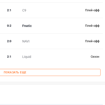
2
:
1
C9
Плей-офф
0
:
2
Fnatic
Плей-офф
2
:
0
NAVI
Плей-офф
2
:
1
Liquid
Сезон
ПОКАЗАТЬ ЕЩЕ