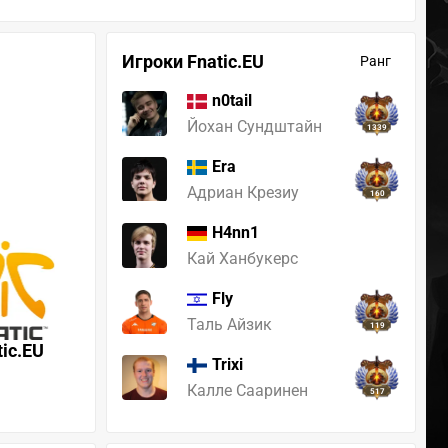
Игроки Fnatic.EU
Ранг
n0tail
Йохан Сундштайн
1339
Era
Адриан Крезиу
160
H4nn1
Кай Ханбукерс
Fly
Таль Айзик
119
tic.EU
Trixi
Калле Сааринен
517