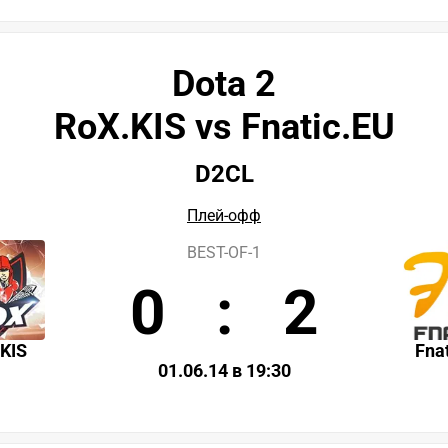
Dota 2
RoX.KIS vs Fnatic.EU
D2CL
Плей-офф
BEST-OF-1
0
:
2
KIS
Fna
01.06.14 в 19:30