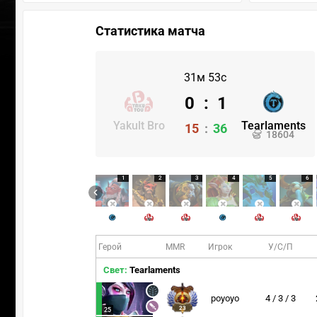
Статистика матча
31м 53с
0
:
1
Yakult Bro
Tearlaments
15
:
36
18604
1
2
3
4
5
6
Герой
MMR
Игрок
У/С/П
Свет:
Tearlaments
poyoyo
4 / 3 / 3
23
25