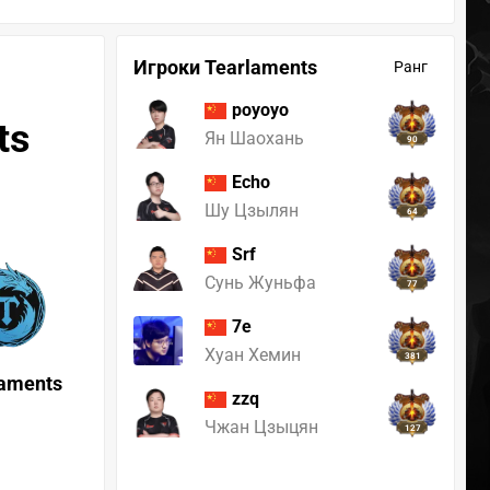
Игроки Tearlaments
Ранг
poyoyo
ts
Ян Шаохань
90
Echo
Шу Цзылян
64
Srf
Сунь Жуньфа
77
7e
Хуан Хемин
381
laments
zzq
Чжан Цзыцян
127