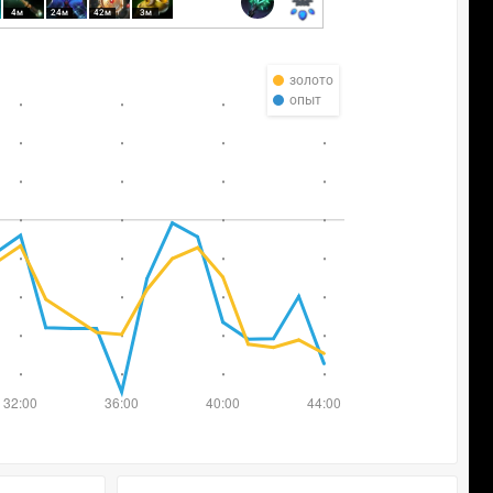
4м
24м
42м
3м
золото
опыт