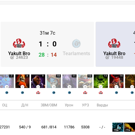
31м 7с
1
:
0
Yakult Bro
Tearlaments
Yakult Bro
28
:
14
24623
19448
7
8
9
10
11
12
13
14
ОЦ
Д/Н
ЗВМ/ОВМ
Урон
УРЗ
Варды
27231
540 / 9
681 /814
11786
5308
- / -
15м
29м