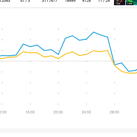
12043
57 / 3
311 /477
18449
4126
11 / 24
12м
14м