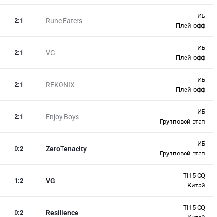
ИБ
2
:
1
Rune Eaters
Плей-офф
ИБ
2
:
1
VG
Плей-офф
ИБ
2
:
1
REKONIX
Плей-офф
ИБ
2
:
1
Enjoy Boys
Групповой этап
ИБ
0
:
2
ZeroTenacity
Групповой этап
TI15 CQ
1
:
2
VG
Китай
TI15 CQ
0
:
2
Resilience