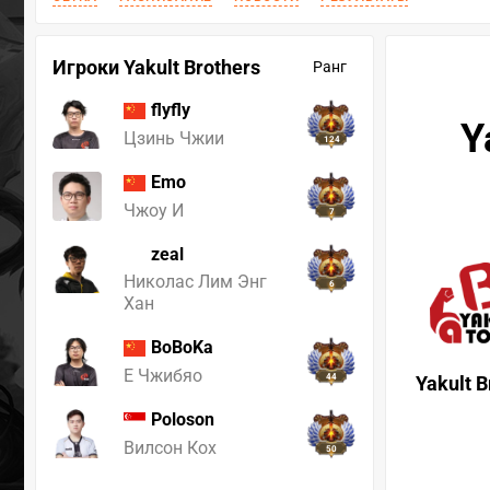
Игроки Yakult Brothers
Ранг
flyfly
Y
Цзинь Чжии
124
Emo
Чжоу И
7
zeal
Николас Лим Энг
6
Хан
BoBoKa
Е Чжибяо
44
Yakult B
Poloson
Вилсон Кох
50