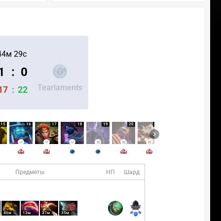
44м 29с
1
:
0
Tearlaments
17
:
22
15
16
17
18
19
20
21
22
23
Предметы
НП
Шард
40м
13м
37м
35м