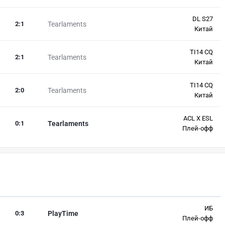
DL S27
2
:
1
Tearlaments
Китай
TI14 CQ
2
:
1
Tearlaments
Китай
TI14 CQ
2
:
0
Tearlaments
Китай
ACL X ESL
0
:
1
Tearlaments
Плей-офф
ИБ
0
:
3
PlayTime
Плей-офф