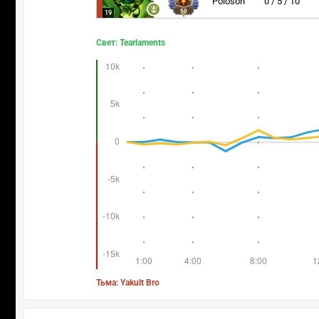
Poloson
0 / 5 / 10
50
19
Свет: Tearlaments
Тьма: Yakult Bro