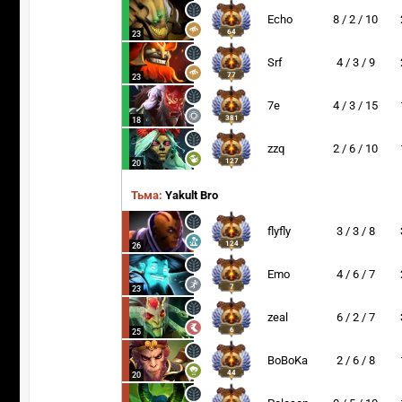
Echo
8 / 2 / 10
64
23
Srf
4 / 3 / 9
77
23
7e
4 / 3 / 15
381
18
zzq
2 / 6 / 10
127
20
Тьма:
Yakult Bro
flyfly
3 / 3 / 8
124
26
Emo
4 / 6 / 7
7
23
zeal
6 / 2 / 7
6
25
BoBoKa
2 / 6 / 8
44
20