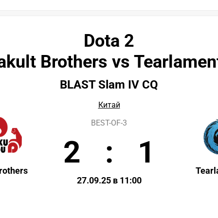
Dota 2
akult Brothers vs Tearlamen
BLAST Slam IV CQ
Китай
BEST-OF-3
2
:
1
rothers
Tear
27.09.25 в 11:00