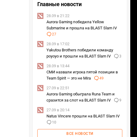
Главные новости
28.09 в 21:22
Aurora Gaming победила Yellow
Submarine и прошла на BLAST Slam IV
27
28.09 в 17:02
Yakutou Brothers победили команду
poyoyo и прошли на BLAST Slam IV
3
28.09 в 13:44
СМИ назвали игрока пятой позиции в
Team Spirit — это не Mira
49
27.09 в 22:51
Aurora Gaming обыграла Runa Team и
сразится за слот на BLAST Slam IV
9
27.09 в 20:14
Natus Vincere прошли на BLAST Slam IV
10
ВСЕ НОВОСТИ