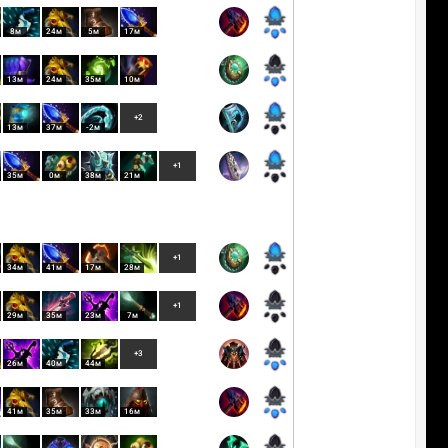
8м
24м
5м
17м
13м
24м
35м
10м
+2
13м
37м
-2м
+1
35м
0м
38м
21м
+1
34м
41м
17м
28м
+1
29м
35м
23м
7м
+3
26м
40м
44м
41м
35м
33м
16м