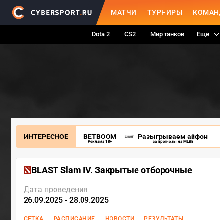
МАТЧИ
ТУРНИРЫ
КОМАН
Dota 2
CS2
Мир танков
Еще
ИНТЕРЕСНОЕ
BETBOOM
Разыгрываем айфон
Реклама 18+
за прогнозы на MLBB
BLAST Slam IV. Закрытые отборочные
Дата проведения
26.09.2025 - 28.09.2025
СЕТКА
РАСПИСАНИЕ
НОВОСТИ
РЕЗУЛЬТАТЫ