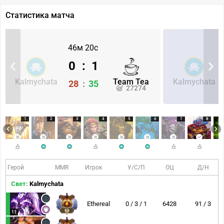
Статистика матча
46м 20с
0
:
1
Kalmychata
Team Tea
Kalmychata
28
:
35
27274
1
2
3
4
5
6
7
8
Герой
MMR
Игрок
У/С/П
ОЦ
Д/Н
Свет:
Kalmychata
Ethereal
0 / 3 / 1
6428
91 / 3
99
11