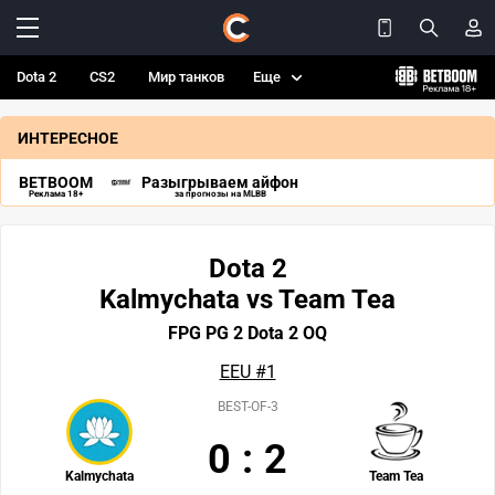
Dota 2
CS2
Мир танков
Еще
ИНТЕРЕСНОЕ
BETBOOM
Разыгрываем айфон
Реклама 18+
за прогнозы на MLBB
Dota 2
Kalmychata vs Team Tea
FPG PG 2 Dota 2 OQ
EEU #1
BEST-OF-3
0
:
2
Kalmychata
Team Tea