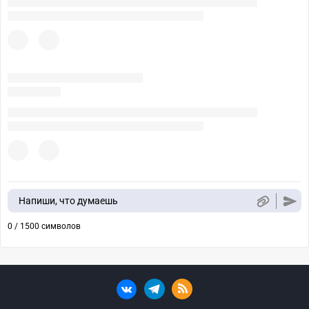
Напиши, что думаешь
0 / 1500 символов