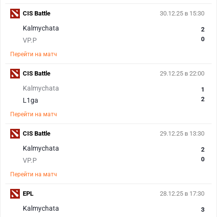
CIS Battle
30.12.25 в 15:30
Kalmychata
2
0
VP.P
Перейти на матч
CIS Battle
29.12.25 в 22:00
Kalmychata
1
2
L1ga
Перейти на матч
CIS Battle
29.12.25 в 13:30
Kalmychata
2
0
VP.P
Перейти на матч
EPL
28.12.25 в 17:30
Kalmychata
3