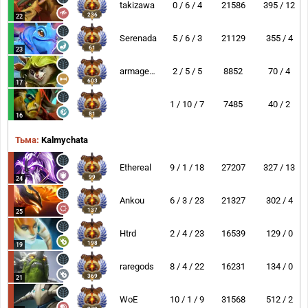
takizawa
0 / 6 / 4
21586
395 / 12
236
22
Serenada
5 / 6 / 3
21129
355 / 4
61
23
armageddon
2 / 5 / 5
8852
70 / 4
603
17
1 / 10 / 7
7485
40 / 2
81
16
Тьма:
Kalmychata
Ethereal
9 / 1 / 18
27207
327 / 13
99
24
Ankou
6 / 3 / 23
21327
302 / 4
137
25
Htrd
2 / 4 / 23
16539
129 / 0
198
19
raregods
8 / 4 / 22
16231
134 / 0
369
21
WoE
10 / 1 / 9
31568
512 / 2