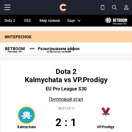
Dota 2
CS2
Мир танков
Еще
ИНТЕРЕСНОЕ
BETBOOM
Разыгрываем айфон
Реклама 18+
за прогнозы на MLBB
Dota 2
Kalmychata vs VP.Prodigy
EU Pro League S30
Групповой этап
BEST-OF-3
2
:
1
Kalmychata
VP.Prodigy