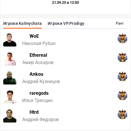
21.09.25 в 12:00
Игроки Kalmychata
Игроки VP.Prodigy
Ранг
WoE
279
Николай Рубан
Ethereal
99
Амир Аскаров
Ankou
137
Андрей Кузнецов
raregods
369
Илья Трясцин
Htrd
198
Андрей Федоров