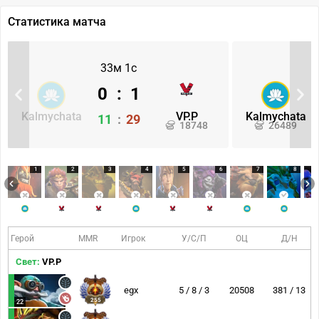
Статистика матча
33м 1с
0
:
1
Kalmychata
VP.P
Kalmychata
11
:
29
18748
26489
1
2
3
4
5
6
7
8
Герой
MMR
Игрок
У/С/П
ОЦ
Д/Н
Свет:
VP.P
egx
5 / 8 / 3
20508
381 / 13
255
22