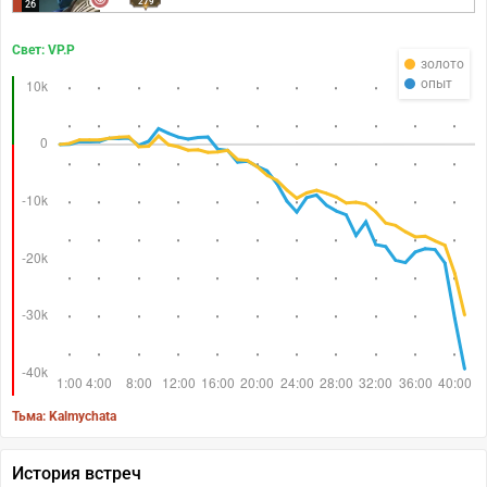
279
26
Свет: VP.P
золото
опыт
Тьма: Kalmychata
История встреч