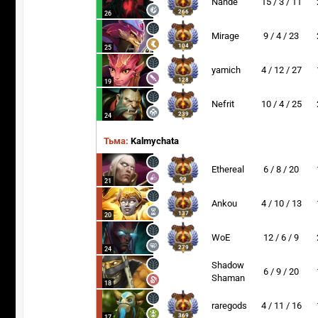
Nande
15 / 3 / 11
266
26
Mirage
9 / 4 / 23
104
25
yamich
4 / 12 / 27
128
19
Nefrit
10 / 4 / 25
239
24
Тьма:
Kalmychata
Ethereal
6 / 8 / 20
99
21
Ankou
4 / 10 / 13
137
20
WoE
12 / 6 / 9
279
24
Shadow
6 / 9 / 20
Shaman
18
raregods
4 / 11 / 16
369
17