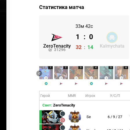
Статистика матча
33м 42с
1
:
0
ZeroTenacity
Kalmychata
32
:
14
31296
1
2
3
4
5
6
Герой
MMR
Игрок
У/С/П
Свет:
ZeroTenacity
Se
6 / 9 / 27
91
19