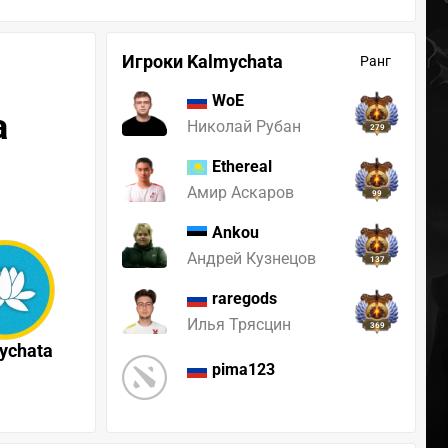
Игроки Kalmychata
Ранг
WoE
a
Николай Рубан
279
Ethereal
Амир Аскаров
99
Ankou
Андрей Кузнецов
137
raregods
Илья Трясцин
369
ychata
pima123