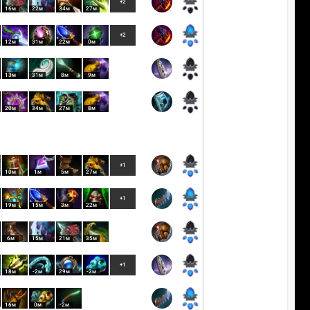
+2
16м
22м
34м
27м
+2
12м
31м
22м
0м
13м
31м
8м
9м
20м
34м
27м
8м
+1
10м
1м
5м
27м
+1
19м
15м
3м
22м
6м
15м
21м
35м
+1
18м
-2м
29м
-2м
16м
0м
-2м