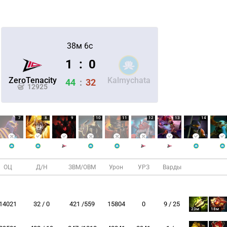
38м 6с
1
:
0
ZeroTenacity
Kalmychata
44
:
32
12925
7
8
9
10
11
12
13
14
ОЦ
Д/Н
ЗВМ/ОВМ
Урон
УРЗ
Варды
14021
32 / 0
421 /559
15804
0
9 / 25
23м
18м