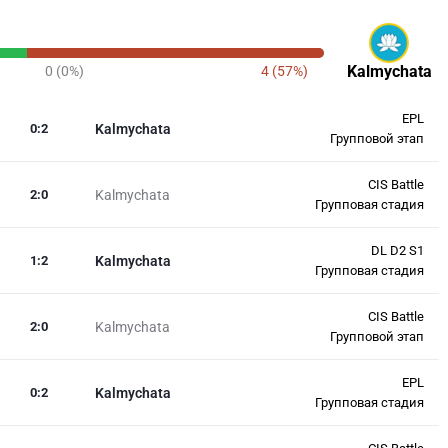
Kalmychata
0 (0%)
4 (57%)
EPL
0
:
2
Kalmychata
Групповой этап
CIS Battle
2
:
0
Kalmychata
Групповая стадия
DL D2 S1
1
:
2
Kalmychata
Групповая стадия
CIS Battle
2
:
0
Kalmychata
Групповой этап
EPL
0
:
2
Kalmychata
Групповая стадия