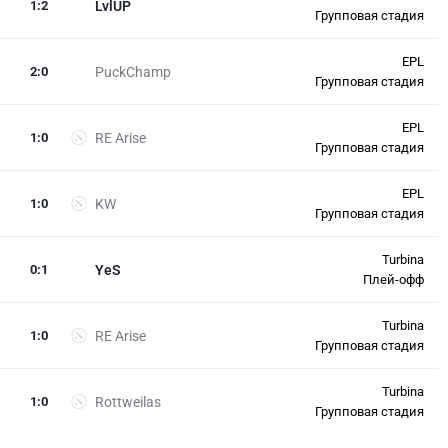
1
:
2
LvlUP
Групповая стадия
EPL
2
:
0
PuckChamp
Групповая стадия
EPL
1
:
0
RE Arise
Групповая стадия
EPL
1
:
0
KW
Групповая стадия
Turbina
0
:
1
YeS
Плей-офф
Turbina
1
:
0
RE Arise
Групповая стадия
Turbina
1
:
0
Rottweilas
Групповая стадия