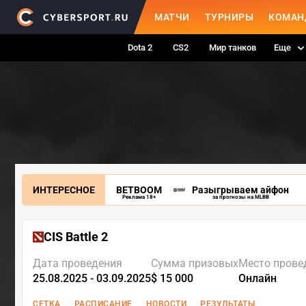
МАТЧИ
ТУРНИРЫ
КОМАН
Dota 2
CS2
Мир танков
Еще
ИНТЕРЕСНОЕ
BETBOOM
Разыгрываем айфон
Реклама 18+
за прогнозы на MLBB
CIS Battle 2
Дата проведения
Сумма призовых
Место прове
25.08.2025 - 03.09.2025
$ 15 000
Онлайн
СЕТКА
РАСПИСАНИЕ
НОВОСТИ
РЕЗУЛЬТАТЫ