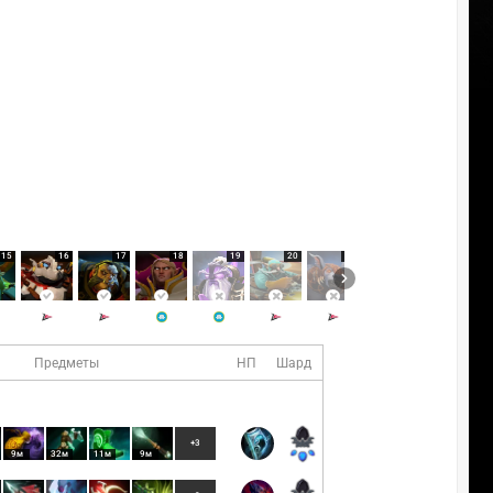
15
16
17
18
19
20
21
22
23
Предметы
НП
Шард
+3
9м
32м
11м
9м