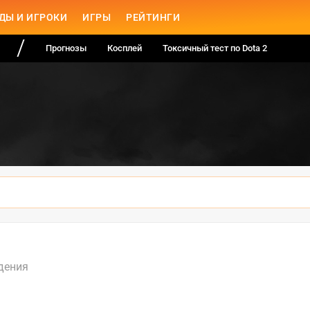
ДЫ И ИГРОКИ
ИГРЫ
РЕЙТИНГИ
Прогнозы
Косплей
Токсичный тест по Dota 2
дения