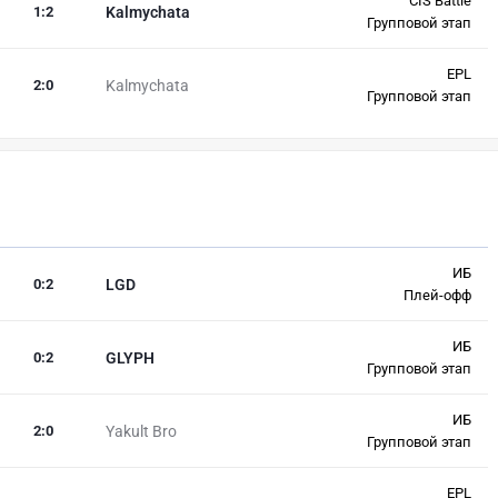
CIS Battle
1
:
2
Kalmychata
Групповой этап
EPL
2
:
0
Kalmychata
Групповой этап
ИБ
0
:
2
LGD
Плей-офф
ИБ
0
:
2
GLYPH
Групповой этап
ИБ
2
:
0
Yakult Bro
Групповой этап
EPL