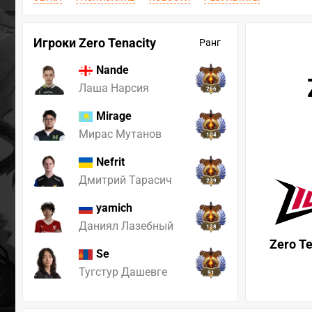
Игроки Zero Tenacity
Ранг
Nande
Лаша Нарсия
266
Mirage
Мирас Мутанов
104
Nefrit
Дмитрий Тарасич
239
yamich
Даниял Лазебный
128
Zero Te
Se
Тугстур Дашевге
91