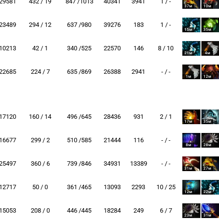
29581
432 / 19
847 /1013
40341
3941
1 / -
37м
10м
23489
294 / 12
637 /980
39276
183
1 / -
15м
35м
10213
42 / 1
340 /525
22570
146
8 / 10
21м
4м
22685
224 / 7
635 /869
26388
2941
- / -
1м
12м
17120
160 / 14
496 /645
28436
931
2 / 1
17м
35м
16677
299 / 2
510 /585
21444
116
- / -
8м
28м
25497
360 / 6
739 /846
34931
13389
- / -
31м
27м
12717
50 / 0
361 /465
13093
2293
10 / 25
12м
22м
15053
208 / 0
446 /445
18284
249
6 / 7
23м
31м