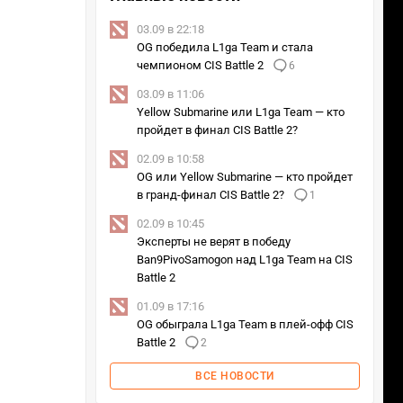
03.09 в 22:18
OG победила L1ga Team и стала
чемпионом CIS Battle 2
6
03.09 в 11:06
Yellow Submarine или L1ga Team — кто
пройдет в финал CIS Battle 2?
02.09 в 10:58
OG или Yellow Submarine — кто пройдет
в гранд-финал CIS Battle 2?
1
02.09 в 10:45
Эксперты не верят в победу
Ban9PivoSamogon над L1ga Team на CIS
Battle 2
01.09 в 17:16
OG обыграла L1ga Team в плей-офф CIS
Battle 2
2
ВСЕ НОВОСТИ