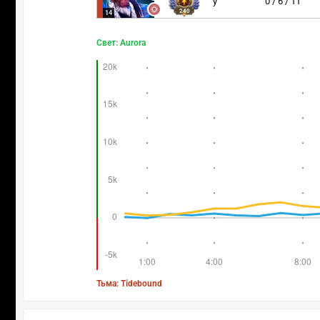
y`
0 / 6 / 11
240
14
Свет: Aurora
Тьма: Tidebound