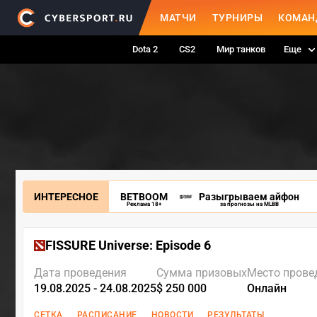
МАТЧИ
ТУРНИРЫ
КОМАН
Dota 2
CS2
Мир танков
Еще
ИНТЕРЕСНОЕ
BETBOOM
Разыгрываем айфон
Реклама 18+
за прогнозы на MLBB
FISSURE Universe: Episode 6
Дата проведения
Сумма призовых
Место прове
19.08.2025 - 24.08.2025
$ 250 000
Онлайн
СЕТКА
РАСПИСАНИЕ
НОВОСТИ
РЕЗУЛЬТАТЫ