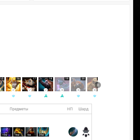
15
16
17
18
19
20
21
22
23
Предметы
НП
Шард
10м
16м
6м
20м