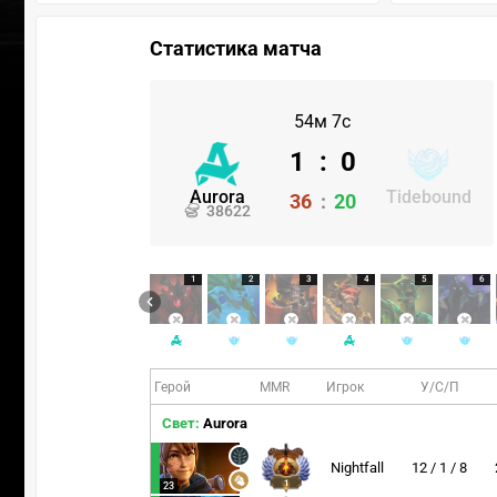
Статистика матча
54м 7с
1
:
0
Aurora
Tidebound
36
:
20
38622
1
2
3
4
5
6
Герой
MMR
Игрок
У/С/П
Свет:
Aurora
Nightfall
12 / 1 / 8
1
23