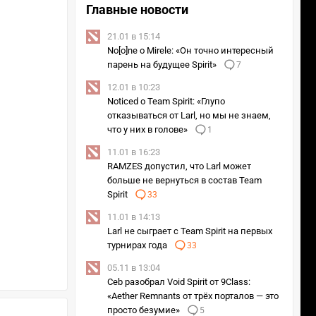
Главные новости
21.01 в 15:14
No[o]ne о Mirele: «Он точно интересный
парень на будущее Spirit»
7
12.01 в 10:23
Noticed о Team Spirit: «Глупо
отказываться от Larl, но мы не знаем,
что у них в голове»
1
11.01 в 16:23
RAMZES допустил, что Larl может
больше не вернуться в состав Team
Spirit
33
11.01 в 14:13
Larl не сыграет с Team Spirit на первых
турнирах года
33
05.11 в 13:04
Ceb разобрал Void Spirit от 9Class:
«Aether Remnants от трёх порталов — это
просто безумие»
5