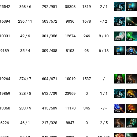
25542
368 / 6
792 /951
35308
1319
2 / 1
15м
6м
16394
236 / 11
503 /672
9036
1678
- / 2
12м
8м
10331
42 / 6
301 /356
12674
246
8 / 10
22м
12м
9189
35 / 4
309 /438
8103
98
6 / 18
11м
20м
19264
374 / 7
604 /671
10019
1537
- / -
10м
7м
19869
328 / 8
612 /739
23969
0
1 / 1
10м
26м
13060
233 / 9
415 /509
11170
345
- / -
27м
1м
6226
46 / 1
217 /328
8847
0
2 / 5
12м
26м