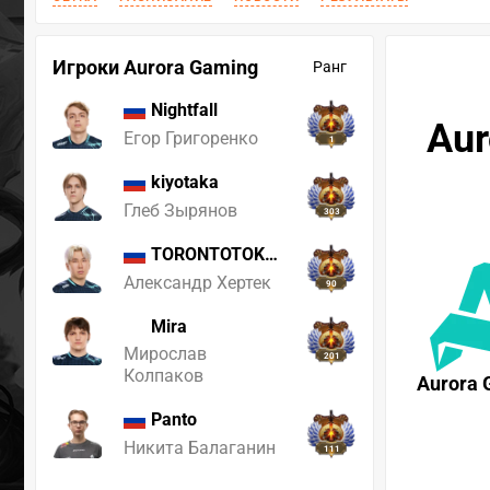
Игроки Aurora Gaming
Ранг
Nightfall
Aur
Егор Григоренко
1
kiyotaka
Глеб Зырянов
303
TORONTOTOKYO
Александр Хертек
90
Mira
Мирослав
201
Колпаков
Aurora 
Panto
Никита Балаганин
111