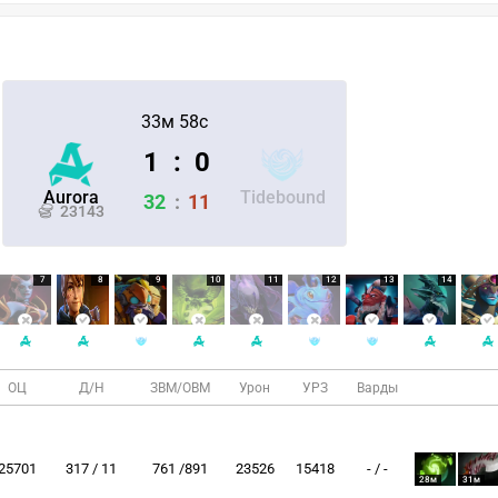
33м 58с
1
:
0
Aurora
Tidebound
32
:
11
23143
7
8
9
10
11
12
13
14
ОЦ
Д/Н
ЗВМ/ОВМ
Урон
УРЗ
Варды
25701
317 / 11
761 /891
23526
15418
- / -
28м
31м