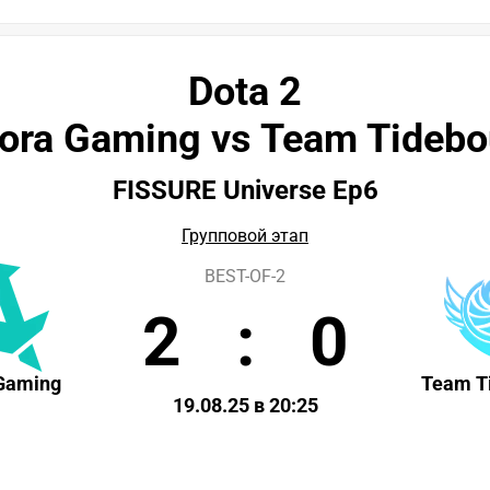
Dota 2
ora Gaming vs Team Tideb
FISSURE Universe Ep6
Групповой этап
BEST-OF-2
2
:
0
Gaming
Team T
19.08.25 в 20:25