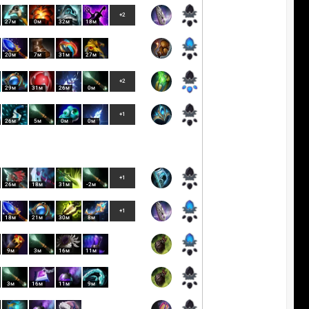
+2
27м
0м
32м
18м
20м
7м
31м
27м
+2
29м
31м
26м
0м
+1
26м
5м
0м
0м
+1
26м
18м
31м
-2м
+1
18м
21м
30м
8м
9м
3м
16м
11м
3м
16м
11м
9м