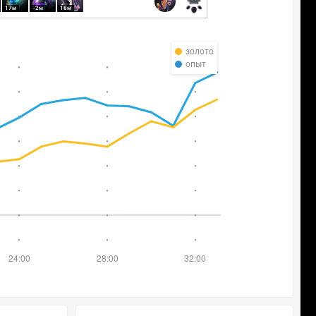
17м
-2м
18м
золото
опыт