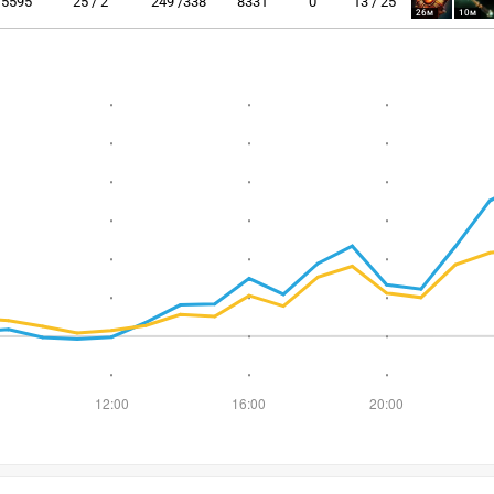
5595
25 / 2
249 /338
8331
0
13 / 25
26м
10м