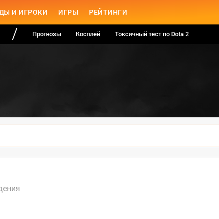
ДЫ И ИГРОКИ
ИГРЫ
РЕЙТИНГИ
Прогнозы
Косплей
Токсичный тест по Dota 2
дения