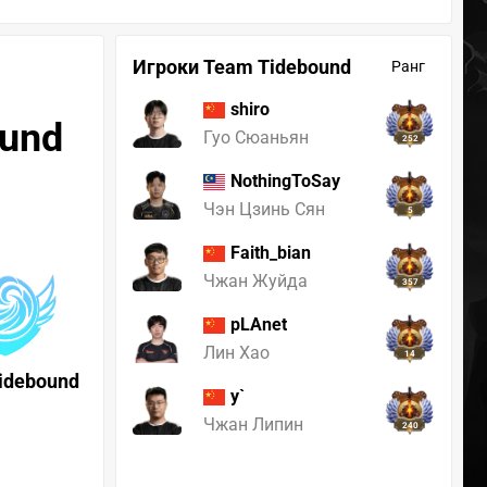
Игроки Team Tidebound
Ранг
shiro
ound
Гуо Сюаньян
252
NothingToSay
Чэн Цзинь Сян
5
Faith_bian
Чжан Жуйда
357
pLAnet
Лин Хао
14
idebound
y`
Чжан Липин
240