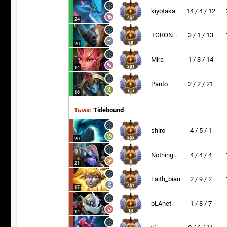
kiyotaka
14 / 4 / 12
303
24
TORONTOTOKYO
3 / 1 / 13
90
20
Mira
1 / 3 / 14
201
14
Panto
2 / 2 / 21
111
16
Тьма:
Tidebound
shiro
4 / 5 / 1
252
20
NothingToSay
4 / 4 / 4
5
21
Faith_bian
2 / 9 / 2
357
17
pLAnet
1 / 8 / 7
14
14