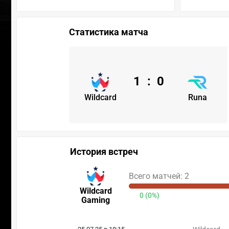
Статистика матча
1
:
0
Wildcard
Runa
История встреч
Всего матчей: 2
Wildcard
0 (0%)
Gaming