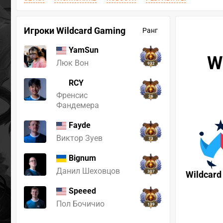
Игроки Wildcard Gaming
Ранг
YamSun
W
Люк Вон
932
RCY
Френсис
26
Фандемера
Fayde
Виктор Зуев
73
Bignum
Данил Шеховцов
307
Wildcard
Speeed
Пол Бочичио
139