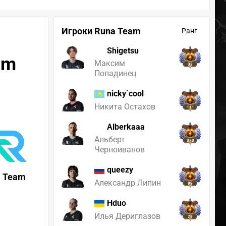
Игроки Runa Team
Ранг
Shigetsu
am
Максим
33
Попадинец
nicky`cool
Никита Остахов
111
Alberkaaa
Альберт
373
Черноиванов
queezy
a Team
Александр Липин
99
Hduo
Илья Дериглазов
79