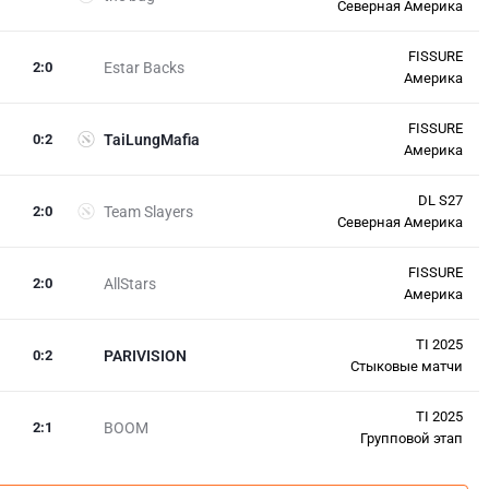
Северная Америка
FISSURE
2
:
0
Estar Backs
Америка
FISSURE
0
:
2
TaiLungMafia
Америка
DL S27
2
:
0
Team Slayers
Северная Америка
FISSURE
2
:
0
AllStars
Америка
TI 2025
0
:
2
PARIVISION
Стыковые матчи
TI 2025
2
:
1
BOOM
Групповой этап