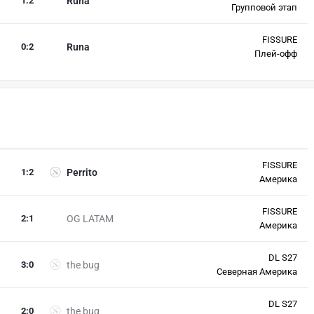
1
:
2
Runa
Групповой этап
FISSURE
0
:
2
Runa
Плей-офф
FISSURE
1
:
2
Perrito
Америка
FISSURE
2
:
1
OG LATAM
Америка
DL S27
3
:
0
the bug
Северная Америка
DL S27
2
:
0
the bug