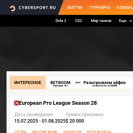
МАТЧИ
ТУРНИРЫ
КОМАН
Dota 2
CS2
Мир танков
Еще
ИНТЕРЕСНОЕ
BETBOOM
Разыгрываем айфон
Реклама 18+
за прогнозы на MLBB
European Pro League Season 28
Дата проведения
Сумма призовых
15.07.2025 - 01.08.2025
$ 20 000
СЕТКА
РАСПИСАНИЕ
НОВОСТИ
РЕЗУЛЬТАТЫ