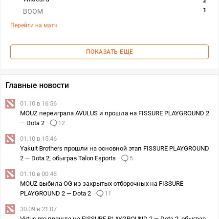
2
1
BOOM
Перейти на матч
ПОКАЗАТЬ ЕЩЕ
Главные новости
01.10 в 16:56
MOUZ переиграла AVULUS и прошла на FISSURE PLAYGROUND 2
— Dota 2
12
01.10 в 15:46
Yakult Brothers прошли на основной этап FISSURE PLAYGROUND
2 — Dota 2, обыграв Talon Esports
5
01.10 в 00:48
MOUZ выбила OG из закрытых отборочных на FISSURE
PLAYGROUND 2 — Dota 2
11
30.09 в 21:07
Virtus.pro прошла на FISSURE PLAYGROUND 2 — Dota 2, обыграв