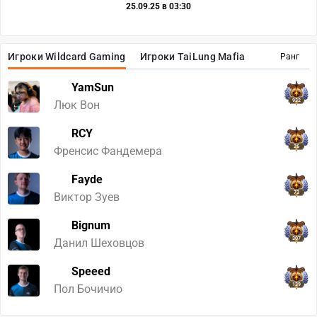
25.09.25 в 03:30
Игроки Wildcard Gaming
Игроки TaiLung Mafia
Ранг
YamSun
932
Люк Вон
RCY
26
Френсис Фандемера
Fayde
73
Виктор Зуев
Bignum
307
Данил Шеховцов
Speeed
139
Пол Бочичио