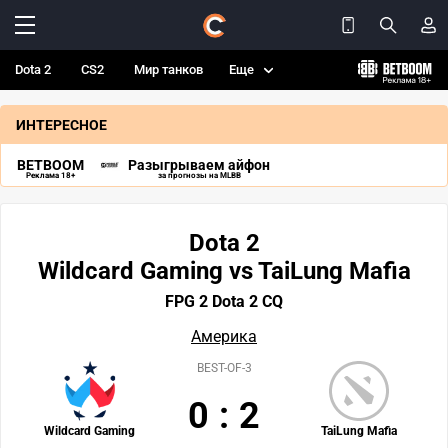
Dota 2
CS2
Мир танков
Еще
ИНТЕРЕСНОЕ
BETBOOM
Разыгрываем айфон
Реклама 18+
за прогнозы на MLBB
Dota 2
Wildcard Gaming vs TaiLung Mafia
FPG 2 Dota 2 CQ
Америка
BEST-OF-3
0
:
2
Wildcard Gaming
TaiLung Mafia