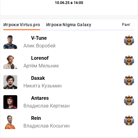
10.06.25 в 16:00
Игроки Virtus.pro
Игроки Nigma Galaxy
Ранг
V-Tune
14
Алик Воробей
Lorenof
21
Артём Мельник
Daxak
46
Никита Кузьмин
Antares
120
Владислав Кертман
Rein
81
Владислав Косыгин