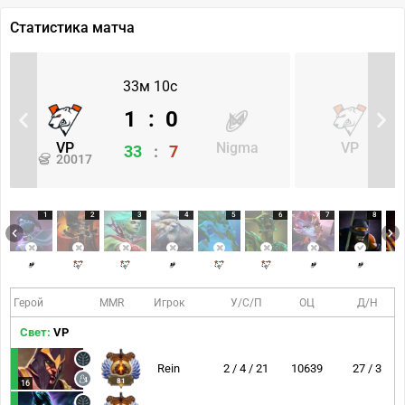
Статистика матча
33м 10с
1
:
0
VP
Nigma
VP
33
:
7
20017
1
2
3
4
5
6
7
8
Герой
MMR
Игрок
У/С/П
ОЦ
Д/Н
Свет:
VP
Rein
2 / 4 / 21
10639
27 / 3
81
16