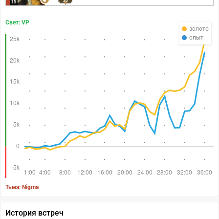
20
15
Свет: VP
золото
опыт
Тьма: Nigma
История встреч