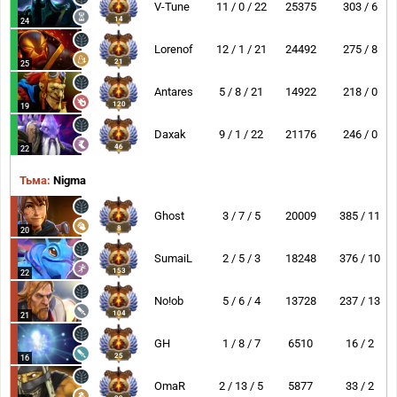
V-Tune
11 / 0 / 22
25375
303 / 6
14
24
Lorenof
12 / 1 / 21
24492
275 / 8
21
25
Antares
5 / 8 / 21
14922
218 / 0
120
19
Daxak
9 / 1 / 22
21176
246 / 0
46
22
Тьма:
Nigma
Ghost
3 / 7 / 5
20009
385 / 11
8
20
SumaiL
2 / 5 / 3
18248
376 / 10
153
22
No!ob
5 / 6 / 4
13728
237 / 13
104
21
GH
1 / 8 / 7
6510
16 / 2
25
16
OmaR
2 / 13 / 5
5877
33 / 2