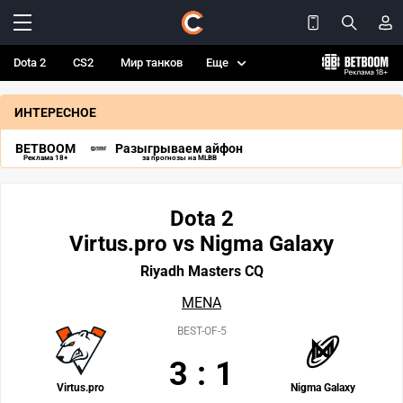
Dota 2
CS2
Мир танков
Еще
ИНТЕРЕСНОЕ
BETBOOM
Разыгрываем айфон
Реклама 18+
за прогнозы на MLBB
Dota 2
Virtus.pro vs Nigma Galaxy
Riyadh Masters CQ
MENA
BEST-OF-5
3
:
1
Virtus.pro
Nigma Galaxy