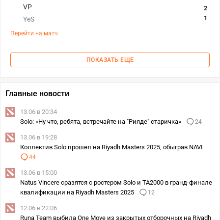
VP
2
1
YeS
Перейти на матч
ПОКАЗАТЬ ЕЩЕ
Главные новости
13.06 в 20:34
Solo: «Ну что, ребята, встречайте на "Рияде" старичка»
24
13.06 в 19:28
Коллектив Solo прошел на Riyadh Masters 2025, обыграв NAVI
44
13.06 в 15:00
Natus Vincere сразятся с ростером Solo и TA2000 в гранд-финале
квалификации на Riyadh Masters 2025
12
12.06 в 22:06
Runa Team выбила One Move из закрытых отборочных на Riyadh