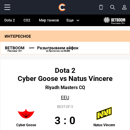
Dota 2
CS2
Мир танков
Еще
ИНТЕРЕСНОЕ
BETBOOM
Разыгрываем айфон
Реклама 18+
за прогнозы на MLBB
Dota 2
Cyber Goose vs Natus Vincere
Riyadh Masters CQ
EEU
BEST-OF-5
3
:
0
Cyber Goose
Natus Vincere