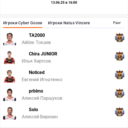
13.06.25 в 16:00
Игроки Cyber Goose
Игроки Natus Vincere
Ранг
TA2000
67
Айбек Токаев
Chira JUNIOR
31
Илья Хиртсов
Noticed
39
Евгений Игнатенко
prblms
312
Алексей Паршуков
Solo
389
Алексей Березин