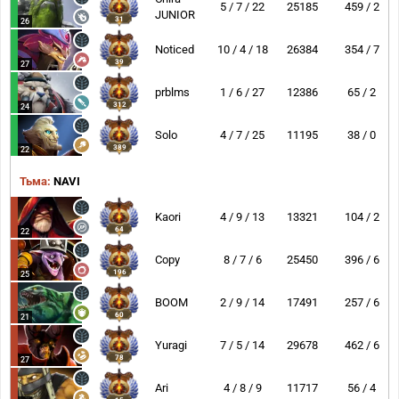
5 / 7 / 22
25185
459 / 2
JUNIOR
31
26
Noticed
10 / 4 / 18
26384
354 / 7
39
27
prblms
1 / 6 / 27
12386
65 / 2
312
24
Solo
4 / 7 / 25
11195
38 / 0
389
22
Тьма:
NAVI
Kaori
4 / 9 / 13
13321
104 / 2
64
22
Copy
8 / 7 / 6
25450
396 / 6
196
25
BOOM
2 / 9 / 14
17491
257 / 6
60
21
Yuragi
7 / 5 / 14
29678
462 / 6
78
27
Ari
4 / 8 / 9
11717
56 / 4