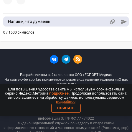
Напиши, что думаешь
0 / 1500 символов
Разработчиком сайта является ООО «ЕСПОРТ Медиа»
На сайте cybersport.ru применяются рекомендательные технологии
О нас
Документы
Для повышения удобства сайта мы используем cookie-файлы и
сервис Яндекс.Метрика
подробнее
. Продолжая использовать сайт,
© ООО «Киберспорт.ру» — Все права защищены
вы соглашаетесь на обработку файлов, используемых сервисом
подробнее
.
18+
ПРИНЯТЬ
ООО «Киберспорт.ру». Свидетельство о регистрации средств массовой
информации ЭЛ № ФС 77 - 74
022
выдано Федеральной службой по надзору в сфере связи,
информационных технологий и массовых коммуникаций (Роскомнадзор)