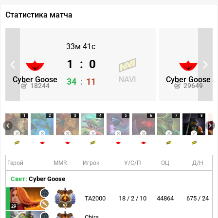
Статистика матча
33м 41с
1
:
0
Cyber Goose
NAVI
Cyber Goose
34
:
11
18244
29649
1
2
3
4
5
6
7
8
Герой
MMR
Игрок
У/С/П
ОЦ
Д/Н
Свет:
Cyber Goose
TA2000
18 / 2 / 10
44864
675 / 24
67
29
Chira