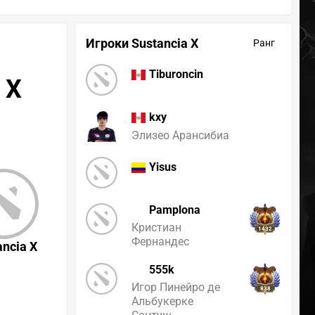
Игроки Sustancia X
Ранг
Tiburoncin
 X
kxy
Элизео Арансибиа
Yisus
Pamplona
Кристиан
1432
Фернандес
ancia X
555k
Игор Пинейро де
838
Альбукерке