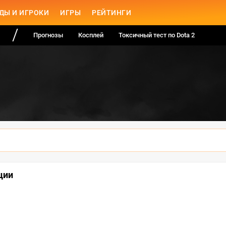
ДЫ И ИГРОКИ
ИГРЫ
РЕЙТИНГИ
Прогнозы
Косплей
Токсичный тест по Dota 2
ции