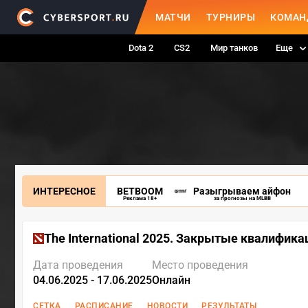
МАТЧИ
ТУРНИРЫ
КОМАН
Dota 2
CS2
Мир танков
Еще
ИНТЕРЕСНОЕ
BETBOOM
Разыгрываем айфон
Реклама 18+
за прогнозы на MLBB
The International 2025. Закрытые квалифика
Дата проведения
Место проведения
04.06.2025 - 17.06.2025
Онлайн
СЕТКА
РАСПИСАНИЕ
НОВОСТИ
РЕЗУЛЬТАТЫ