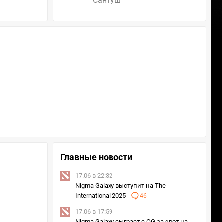
Сантуш
Главные новости
17.06 в 22:32
Nigma Galaxy выступит на The
International 2025
46
17.06 в 17:59
Nigma Galaxy сыграет с OG за слот на