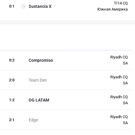
TI14 CQ
0
:
1
Sustancia X
Южная Америка
Riyadh CQ
0
:
2
Compromiso
SA
Riyadh CQ
2
:
0
Team Den
SA
Riyadh CQ
1
:
2
OG LATAM
SA
Riyadh CQ
2
:
1
Edge
SA