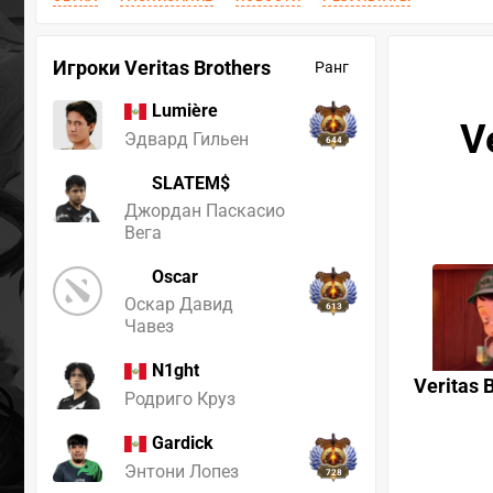
Игроки Veritas Brothers
Ранг
Lumière
V
Эдвард Гильен
644
SLATEM$
Джордан Паскасио
Вега
Oscar
Оскар Давид
613
Чавез
N1ght
Veritas 
Родриго Круз
Gardick
Энтони Лопез
728