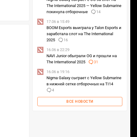
The International 2025 — Yellow Submarine
покинула отборочные
14
17.06 в 15:49
BOOM Esports выиграла у Talon Esports и
заработала слот на The International
2025
16
16.06 в 22:29
NAVI Junior обыграли OG и прошли на
The International 2025
31
16.06 в 19:16
Nigma Galaxy сыграет с Yellow Submarine
в нижней сетке отборочных на TI14
4
ВСЕ НОВОСТИ