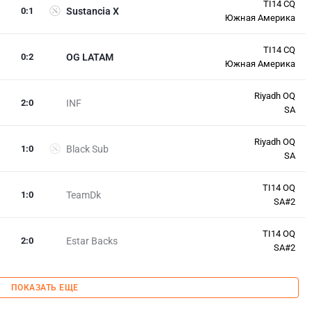
TI14 CQ
0
:
1
Sustancia X
Южная Америка
TI14 CQ
0
:
2
OG LATAM
Южная Америка
Riyadh OQ
2
:
0
INF
SA
Riyadh OQ
1
:
0
Black Sub
SA
TI14 OQ
1
:
0
TeamDk
SA#2
TI14 OQ
2
:
0
Estar Backs
SA#2
ПОКАЗАТЬ ЕЩЕ