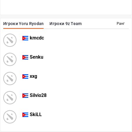
Игроки Yoru Ryodan
Игроки 9z Team
Ранг
kmcdc
Senku
xxg
Silvio28
SkiLL