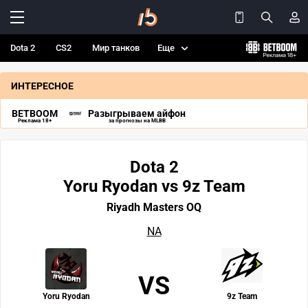
Dota 2
CS2
Мир танков
Еще
ИНТЕРЕСНОЕ
BETBOOM
Разыгрываем айфон
Реклама 18+
за прогнозы на MLBB
Dota 2
Yoru Ryodan vs 9z Team
Riyadh Masters OQ
NA
VS
Yoru Ryodan
9z Team