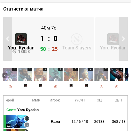
Статистика матча
40м 7с
1
:
0
Yoru Ryodan
Team Slayers
Yoru Ryodan
50
:
25
18858
1
2
3
4
5
6
7
8
Герой
MMR
Игрок
У/С/П
ОЦ
Д/Н
Свет:
Yoru Ryodan
Razor
12 / 6 / 10
26188
368 / 13
24