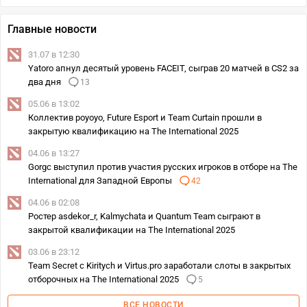
Главные новости
31.07 в 12:30
Yatoro апнул десятый уровень FACEIT, сыграв 20 матчей в CS2 за
два дня
13
05.06 в 13:02
Коллектив poyoyo, Future Esport и Team Curtain прошли в
закрытую квалификацию на The International 2025
04.06 в 13:27
Gorgc выступил против участия русских игроков в отборе на The
International для Западной Европы
42
04.06 в 02:08
Ростер asdekor_r, Kalmychata и Quantum Team сыграют в
закрытой квалификации на The International 2025
03.06 в 23:12
Team Secret c Kiritych и Virtus.pro заработали слоты в закрытых
отборочных на The International 2025
5
ВСЕ НОВОСТИ