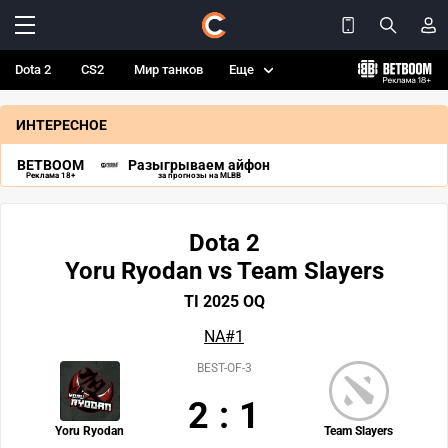
Dota 2
CS2
Мир танков
Еще
ИНТЕРЕСНОЕ
BETBOOM
Разыгрываем айфон
Реклама 18+
за прогнозы на MLBB
Dota 2
Yoru Ryodan vs Team Slayers
TI 2025 OQ
NA#1
BEST-OF-3
2
:
1
Yoru Ryodan
Team Slayers