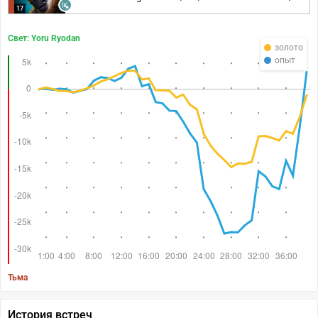
17
Свет: Yoru Ryodan
золото
опыт
Тьма
История встреч