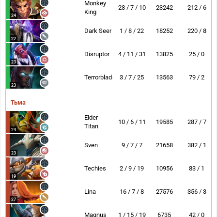
Monkey
23 / 7 / 10
23242
212 / 6
King
24
Dark Seer
1 / 8 / 22
18252
220 / 8
22
Disruptor
4 / 11 / 31
13825
25 / 0
23
Terrorblade
3 / 7 / 25
13563
79 / 2
23
Тьма
Elder
10 / 6 / 11
19585
287 / 7
Titan
24
Sven
9 / 7 / 7
21658
382 / 1
23
Techies
2 / 9 / 19
10956
83 / 1
19
Lina
16 / 7 / 8
27576
356 / 3
27
Magnus
1 / 15 / 19
6735
42 / 0