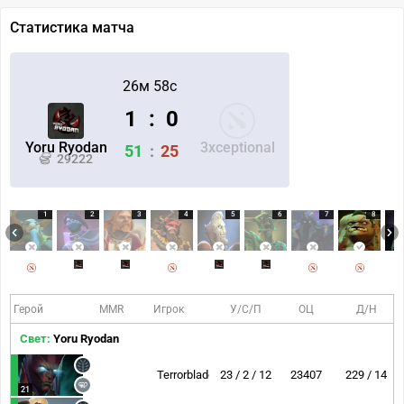
Статистика матча
26м 58с
1
:
0
Yoru Ryodan
3xceptional
51
:
25
29222
1
2
3
4
5
6
7
8
Герой
MMR
Игрок
У/С/П
ОЦ
Д/Н
Свет:
Yoru Ryodan
Terrorblade
23 / 2 / 12
23407
229 / 14
21