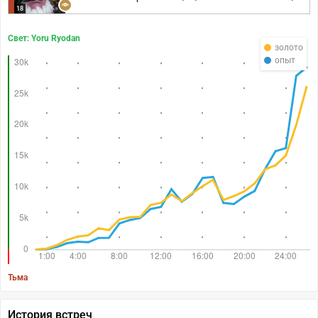
18
Свет: Yoru Ryodan
золото
опыт
Тьма
История встреч