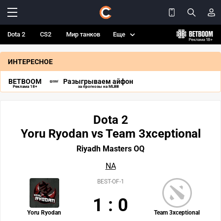
Dota 2
CS2
Мир танков
Еще
ИНТЕРЕСНОЕ
BETBOOM
Разыгрываем айфон
Реклама 18+
за прогнозы на MLBB
Dota 2
Yoru Ryodan vs Team 3xceptional
Riyadh Masters OQ
NA
BEST-OF-1
1
:
0
Yoru Ryodan
Team 3xceptional