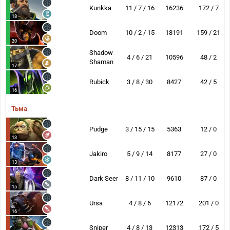
Kunkka
11 / 7 / 16
16236
172 / 7
18
Doom
10 / 2 / 15
18191
159 / 21
20
Shadow
4 / 6 / 21
10596
48 / 2
Shaman
17
Rubick
3 / 8 / 30
8427
42 / 5
16
Тьма
Pudge
3 / 15 / 15
5363
12 / 0
13
Jakiro
5 / 9 / 14
8177
27 / 0
13
Dark Seer
8 / 11 / 10
9610
87 / 0
15
Ursa
4 / 8 / 6
12172
201 / 0
16
Sniper
4 / 8 / 13
12313
172 / 5