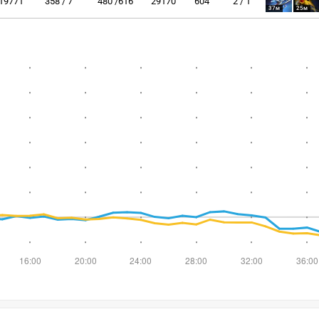
19771
358 / 7
480 /616
29170
604
2 / 1
37м
25м