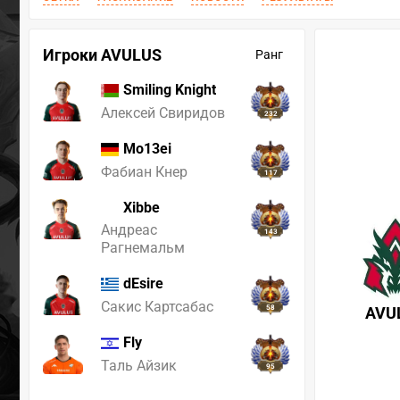
Игроки AVULUS
Ранг
Smiling Knight
Алексей Свиридов
232
Mo13ei
Фабиан Кнер
117
Xibbe
Андреас
143
Рагнемальм
dEsire
Сакис Картсабас
58
AVU
Fly
Таль Айзик
95