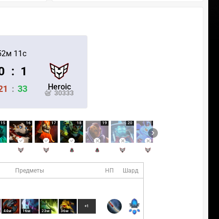
52м 11с
0
:
1
Heroic
21
:
33
30333
15
16
17
18
19
20
21
22
23
Предметы
НП
Шард
+1
44м
16м
23м
36м