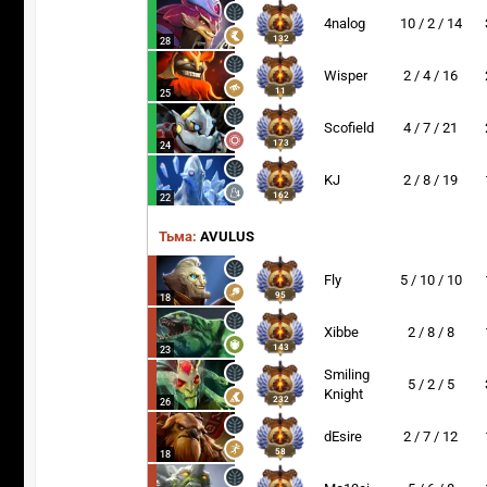
4nalog
10 / 2 / 14
132
28
Wisper
2 / 4 / 16
11
25
Scofield
4 / 7 / 21
173
24
KJ
2 / 8 / 19
162
22
Тьма:
AVULUS
Fly
5 / 10 / 10
95
18
Xibbe
2 / 8 / 8
143
23
Smiling
5 / 2 / 5
Knight
232
26
dEsire
2 / 7 / 12
58
18