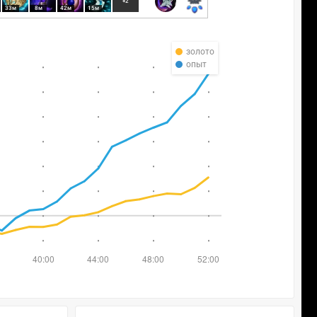
+2
33м
8м
42м
15м
золото
опыт