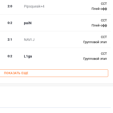
CCT
2
:
0
Pipsqueak+4
Плей-офф
CCT
0
:
2
paiN
Плей-офф
CCT
2
:
1
NAVI J
Групповой этап
CCT
0
:
2
L1ga
Групповой этап
ПОКАЗАТЬ ЕЩЕ