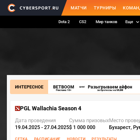
МАТЧИ
ТУРНИРЫ
КОМАН
Dota 2
CS2
Мир танков
Еще
ИНТЕРЕСНОЕ
BETBOOM
Разыгрываем айфон
Реклама 18+
за прогнозы на MLBB
PGL Wallachia Season 4
Дата проведения
Сумма призовых
Место прове
19.04.2025 - 27.04.2025
$ 1 000 000
Бухарест, Р
СЕТКА
РАСПИСАНИЕ
НОВОСТИ
РЕЗУЛЬТАТЫ