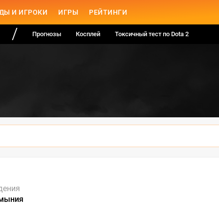
ДЫ И ИГРОКИ
ИГРЫ
РЕЙТИНГИ
Прогнозы
Косплей
Токсичный тест по Dota 2
дения
умыния