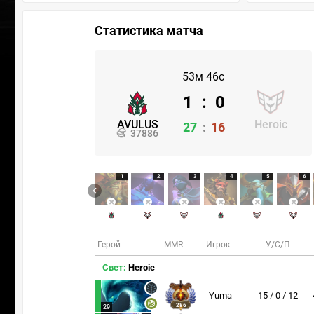
Статистика матча
53м 46с
1
:
0
AVULUS
Heroic
27
:
16
37886
1
2
3
4
5
6
Герой
MMR
Игрок
У/С/П
Свет:
Heroic
Yuma
15 / 0 / 12
286
29