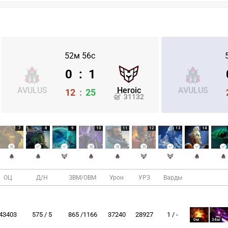
52м 56с
0
:
1
AVULUS
Heroic
AVULUS
12
:
25
31132
7
8
9
10
11
12
13
14
ОЦ
Д/Н
ЗВМ/ОВМ
Урон
УРЗ
Варды
43403
575 / 5
865 /1166
37240
28927
1 / -
0м
34м