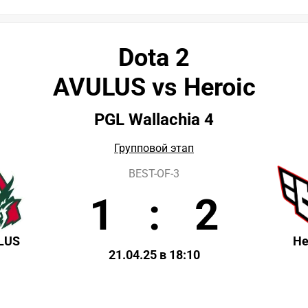
Dota 2
AVULUS vs Heroic
PGL Wallachia 4
Групповой этап
BEST-OF-3
1
:
2
LUS
He
21.04.25 в 18:10