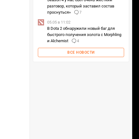
разговор, который заставил состав
проснуться»
7
05.05 в 11:02
В Dota 2 обнаружили новый баг для
быстрого получения золота с Morphling
и Alchemist
4
ВСЕ НОВОСТИ