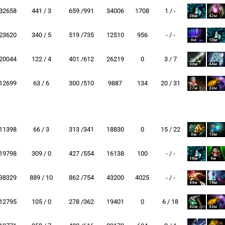
32658
441 / 3
659 /991
34006
1708
1 / -
26м
42м
23620
340 / 5
519 /735
12510
956
- / -
6м
13м
20044
122 / 4
401 /612
26219
0
3 / 7
30м
44м
12699
63 / 6
300 /510
9887
134
20 / 31
27м
33м
11398
66 / 3
313 /341
18830
0
15 / 22
0м
10м
19798
309 / 0
427 /554
16138
100
- / -
19м
9м
38329
889 / 10
862 /754
43200
4025
- / -
44м
14м
12795
105 / 0
278 /362
19401
0
6 / 18
42м
33м