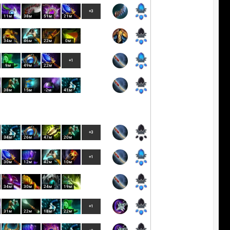
+3
11м
38м
51м
21м
34м
46м
22м
0м
+1
9м
49м
22м
38м
15м
-2м
41м
+3
34м
26м
47м
20м
+1
30м
12м
42м
10м
34м
30м
24м
19м
+1
31м
22м
18м
22м