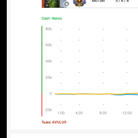
Mo13ei
5 / 6 / 8
117
24
Свет: Heroic
Тьма: AVULUS