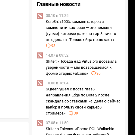
Главные новости
08.10 в 11:25
Korb3n: «100% комментаторов и
комьюнити-кастеров — это немощи
[тупые], которые даже на тир-3 ничего
не сделают. Только яйца понюхают»
93
14.07 в 09:52
Skiter: «Победа над Virtus.pro добавила
уверенности — мы возвращаемся к
форме старых Falcons»
30
10.05 в 16:04
SQreen ушел с поста главы
направления Edge по Dota 2 после
скандала со ставками: «Я делаю сейчас
выбор в пользу своей карьеры
стримера»
39
07.05 в 11:50
Skiter о Falcons: «После PGL Wallachia
Season 4 у нас был очень жёсткий