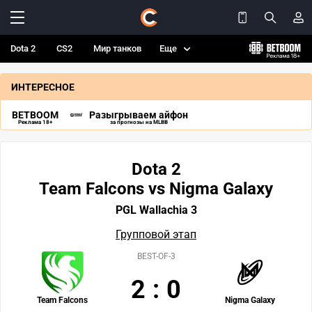
Dota 2
CS2
Мир танков
Еще
ИНТЕРЕСНОЕ
BETBOOM
Разыгрываем айфон
Реклама 18+
за прогнозы на MLBB
Dota 2
Team Falcons vs Nigma Galaxy
PGL Wallachia 3
Групповой этап
BEST-OF-3
2
:
0
Team Falcons
Nigma Galaxy