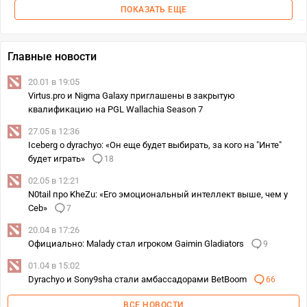
ПОКАЗАТЬ ЕЩЕ
Главные новости
20.01 в 19:05
Virtus.pro и Nigma Galaxy приглашены в закрытую
квалификацию на PGL Wallachia Season 7
27.05 в 12:36
Iceberg о dyrachyo: «Он еще будет выбирать, за кого на "Инте"
будет играть»
18
02.05 в 12:21
N0tail про KheZu: «Его эмоциональный интеллект выше, чем у
Ceb»
7
20.04 в 17:26
Официально: Malady стал игроком Gaimin Gladiators
9
01.04 в 15:02
Dyrachyo и Sony9sha стали амбассадорами BetBoom
66
ВСЕ НОВОСТИ