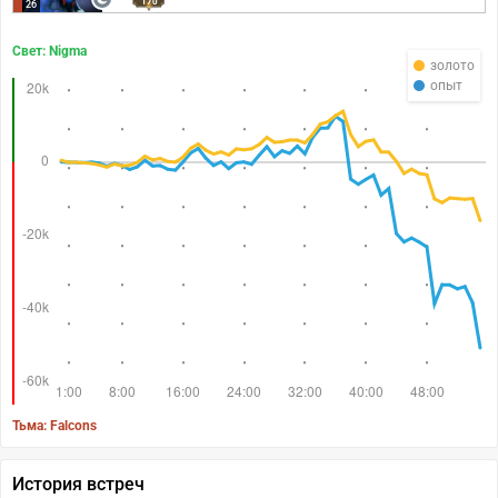
170
26
Свет: Nigma
золото
опыт
Тьма: Falcons
История встреч