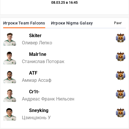
08.03.25 в 16:45
Игроки Team Falcons
Игроки Nigma Galaxy
Ранг
Skiter
46
Оливер Лепко
Malr1ne
11
Станислав Поторак
ATF
19
Аммар Ассаф
Cr1t-
170
Андреас Франк Нильсен
Sneyking
103
Цзинцзюнь У