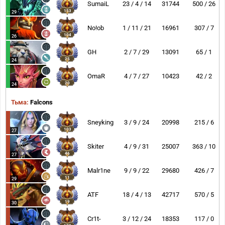
SumaiL
23 / 4 / 14
31744
500 / 26
153
29
No!ob
1 / 11 / 21
16961
307 / 7
104
26
GH
2 / 7 / 29
13091
65 / 1
25
24
OmaR
4 / 7 / 27
10423
42 / 2
20
24
Тьма:
Falcons
Sneyking
3 / 9 / 24
20998
215 / 6
103
27
Skiter
4 / 9 / 31
25007
363 / 10
46
27
Malr1ne
9 / 9 / 22
29680
426 / 7
11
29
ATF
18 / 4 / 13
42717
570 / 5
19
30
Cr1t-
3 / 12 / 24
18353
117 / 0