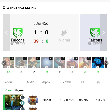
Статистика матча
33м 45с
1
:
0
Falcons
Nigma
Falcons
39
:
8
38755
28641
1
2
3
4
5
6
7
8
Герой
MMR
Игрок
У/С/П
ОЦ
Д/Н
Свет:
Nigma
Ghost
13 / 8 / 21
35895
701 / 8
8
27