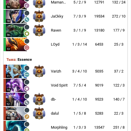
MamangDaya
5 / 2 / 9
12791
132 / 24
35
16
JaCkky
7 / 3 / 9
19534
272 / 10
1
18
Raven
3 / 1 / 9
13180
177 / 9
44
16
LOyd
1 / 3 / 14
6453
25 / 3
13
Тьма:
Essence
Varizh
3 / 4 / 10
5035
37 / 2
685
11
Void Spirit
7 / 5 / 4
9019
122 / 3
14
db-
1 / 4 / 10
9523
140 / 7
79
12
dalul
1 / 5 / 8
5283
22 / 3
38
10
Morphling
1 / 3 / 3
13547
251 / 8