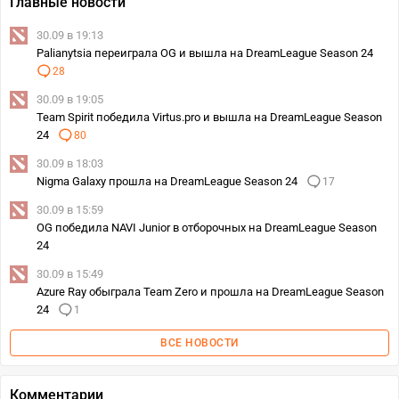
Главные новости
30.09 в 19:13
Palianytsia переиграла OG и вышла на DreamLeague Season 24
28
30.09 в 19:05
Team Spirit победила Virtus.pro и вышла на DreamLeague Season
24
80
30.09 в 18:03
Nigma Galaxy прошла на DreamLeague Season 24
17
30.09 в 15:59
OG победила NAVI Junior в отборочных на DreamLeague Season
24
30.09 в 15:49
Azure Ray обыграла Team Zero и прошла на DreamLeague Season
24
1
ВСЕ НОВОСТИ
Комментарии