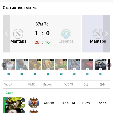
Статистика матча
37м 7с
1
:
0
Mantaps
Essence
Mantaps
28
:
16
1
2
3
4
5
6
7
8
Герой
MMR
Игрок
У/С/П
ОЦ
Д/Н
Свет
Xepher
4 / 4 / 13
11059
52 / 6
169
14