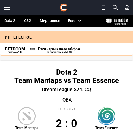
Dota 2
CS2
Мир танков
Еще
ИНТЕРЕСНОЕ
BETBOOM
Разыгрываем айфон
Реклама 18+
за прогнозы на MLBB
Dota 2
Team Mantaps vs Team Essence
DreamLeague S24. CQ
ЮВА
BEST-OF-3
2
:
0
Team Mantaps
Team Essence