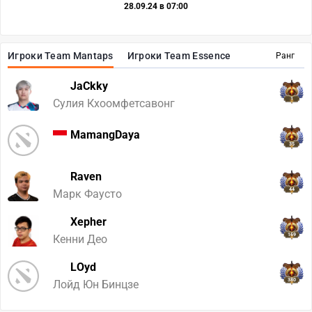
28.09.24 в 07:00
Игроки Team Mantaps
Игроки Team Essence
Ранг
JaCkky
1
Сулия Кхоомфетсавонг
MamangDaya
35
Raven
44
Марк Фаусто
Xepher
169
Кенни Део
LOyd
380
Лойд Юн Бинцзе