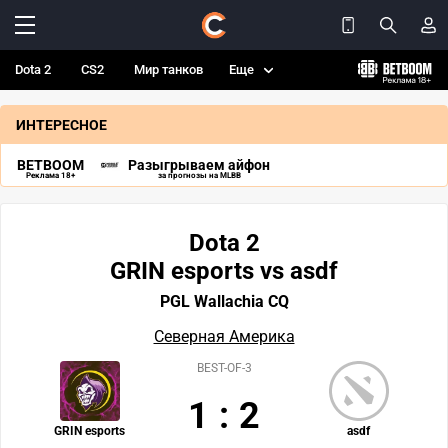
Dota 2
CS2
Мир танков
Еще
ИНТЕРЕСНОЕ
BETBOOM
Разыгрываем айфон
Реклама 18+
за прогнозы на MLBB
Dota 2
GRIN esports vs asdf
PGL Wallachia CQ
Северная Америка
BEST-OF-3
1
:
2
GRIN esports
asdf