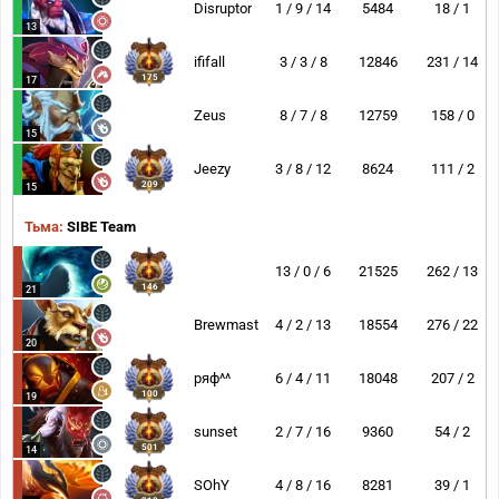
Disruptor
1 / 9 / 14
5484
18 / 1
13
ififall
3 / 3 / 8
12846
231 / 14
175
17
Zeus
8 / 7 / 8
12759
158 / 0
15
Jeezy
3 / 8 / 12
8624
111 / 2
209
15
Тьма:
SIBE Team
13 / 0 / 6
21525
262 / 13
146
21
Brewmaster
4 / 2 / 13
18554
276 / 22
20
ряф^^
6 / 4 / 11
18048
207 / 2
100
19
sunset
2 / 7 / 16
9360
54 / 2
501
14
SOhY
4 / 8 / 16
8281
39 / 1