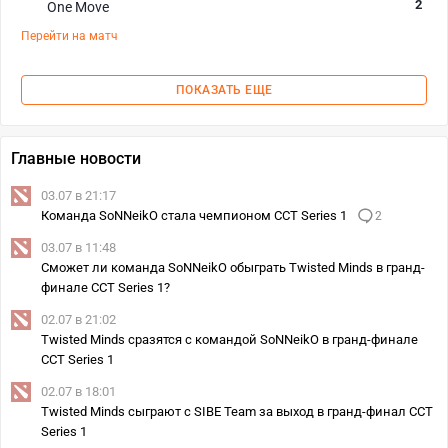
2
One Move
Перейти на матч
ПОКАЗАТЬ ЕЩЕ
Главные новости
03.07 в 21:17
Команда SoNNeikO стала чемпионом CCT Series 1
2
03.07 в 11:48
Сможет ли команда SoNNeikO обыграть Twisted Minds в гранд-
финале CCT Series 1?
02.07 в 21:02
Twisted Minds сразятся с командой SoNNeikO в гранд-финале
CCT Series 1
02.07 в 18:01
Twisted Minds сыграют с SIBE Team за выход в гранд-финал CCT
Series 1