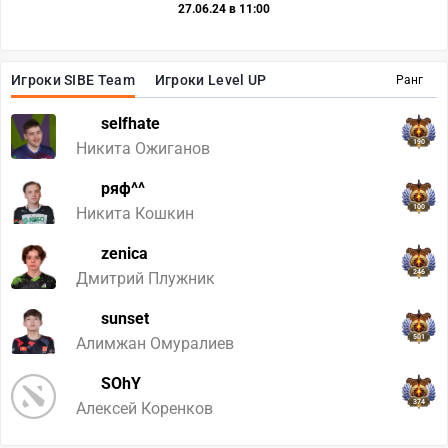
27.06.24 в 11:00
Игроки SIBE Team
Игроки Level UP
Ранг
selfhate
190
Никита Ожиганов
ряф^^
100
Никита Кошкин
zenica
246
Дмитрий Плужник
sunset
501
Алимжан Омуралиев
SOhY
374
Алексей Коренков