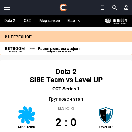
Dota 2
CS2
Мир танков
Еще
ИНТЕРЕСНОЕ
BETBOOM
Разыгрываем айфон
Реклама 18+
за прогнозы на MLBB
Dota 2
SIBE Team vs Level UP
CCT Series 1
Групповой этап
BEST-OF-3
2
:
0
SIBE Team
Level UP