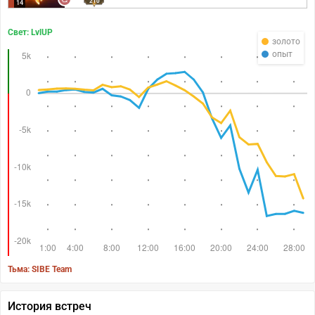
210
14
Свет: LvlUP
золото
опыт
Тьма: SIBE Team
История встреч