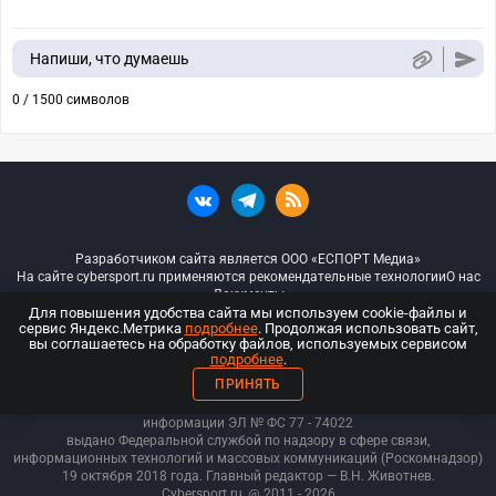
Напиши, что думаешь
0 / 1500 символов
Разработчиком сайта является ООО «ЕСПОРТ Медиа»
На сайте cybersport.ru применяются рекомендательные технологии
О нас
Документы
Для повышения удобства сайта мы используем cookie-файлы и
сервис Яндекс.Метрика
подробнее
. Продолжая использовать сайт,
© ООО «Киберспорт.ру» — Все права защищены
вы соглашаетесь на обработку файлов, используемых сервисом
подробнее
.
18+
ПРИНЯТЬ
ООО «Киберспорт.ру». Свидетельство о регистрации средств массовой
информации ЭЛ № ФС 77 - 74
022
выдано Федеральной службой по надзору в сфере связи,
информационных технологий и массовых коммуникаций (Роскомнадзор)
19 октября 2018 года. Главный редактор — В.Н. Животнев.
Cybersport.ru
@ 2011 - 2026