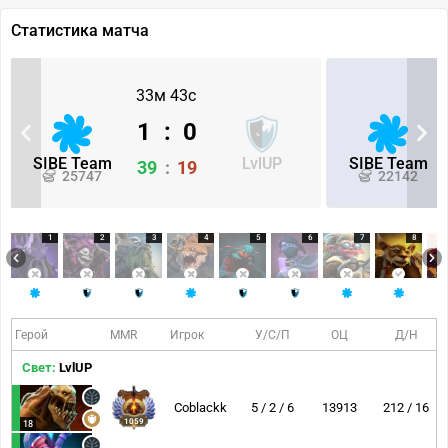
Статистика матча
33м 43с
1
:
0
SIBE Team
LvlUP
SIBE Team
39
:
19
25747
22142
1
2
3
4
5
6
7
8
Герой
MMR
Игрок
У/С/П
ОЦ
Д/Н
Свет:
LvlUP
Coblackk
5 / 2 / 6
13913
212 / 16
1059
18